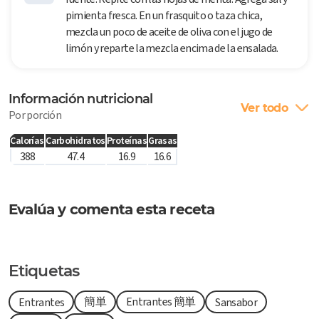
pimienta fresca. En un frasquito o taza chica,
mezcla un poco de aceite de oliva con el jugo de
limón y reparte la mezcla encima de la ensalada.
Información nutricional
Ver todo
Por porción
Calorías
Carbohidratos
Proteínas
Grasas
388
47.4
16.9
16.6
Evalúa y comenta esta receta
Etiquetas
簡単
Entrantes 簡単
Entrantes
Sansabor