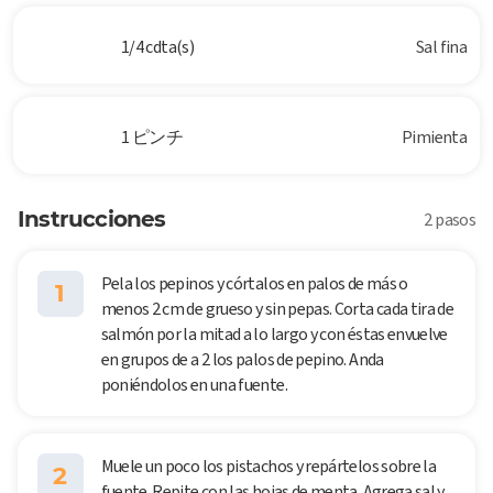
1/4 cdta(s)
Sal fina
1 ピンチ
Pimienta
Instrucciones
2 pasos
Pela los pepinos y córtalos en palos de más o
1
menos 2 cm de grueso y sin pepas. Corta cada tira de
salmón por la mitad a lo largo y con éstas envuelve
en grupos de a 2 los palos de pepino. Anda
poniéndolos en una fuente.
Muele un poco los pistachos y repártelos sobre la
2
fuente. Repite con las hojas de menta. Agrega sal y