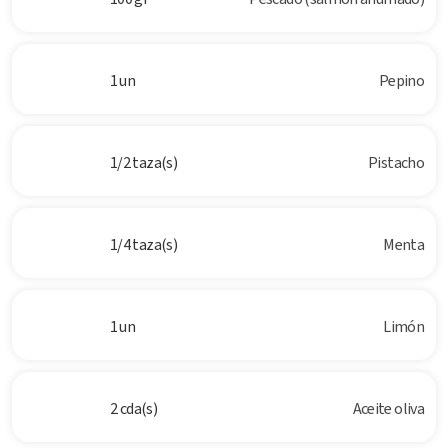
1 un
Pepino
1/2 taza(s)
Pistacho
1/4 taza(s)
Menta
1 un
Limón
2 cda(s)
Aceite oliva