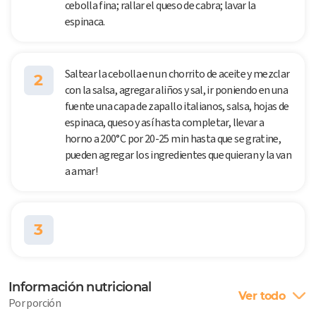
cebolla fina; rallar el queso de cabra; lavar la
espinaca.
Saltear la cebolla en un chorrito de aceite y mezclar
2
con la salsa, agregar aliños y sal, ir poniendo en una
fuente una capa de zapallo italianos, salsa, hojas de
espinaca, queso y así hasta completar, llevar a
horno a 200°C por 20-25 min hasta que se gratine,
pueden agregar los ingredientes que quieran y la van
a amar!
3
Información nutricional
Ver todo
Por porción