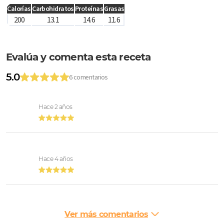
Calorías
Carbohidratos
Proteínas
Grasas
200
13.1
14.6
11.6
Evalúa y comenta esta receta
5.0
6 comentarios
Hace 2 años
Hace 4 años
Ver más comentarios