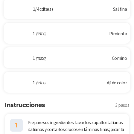
1/4 cdta(s)
Sal fina
Pimienta
1 קַמצוּץ
Comino
1 קַמצוּץ
Ají de color
1 קַמצוּץ
Instrucciones
3 pasos
Prepare sus ingredientes: lavar los zapallo italianos
1
italianos y cortarlos crudos en láminas finas; picar la