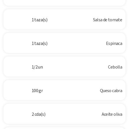
1 taza(s)
Salsa de tomate
1 taza(s)
Espinaca
1/2 un
Cebolla
100 gr
Queso cabra
2 cda(s)
Aceite oliva