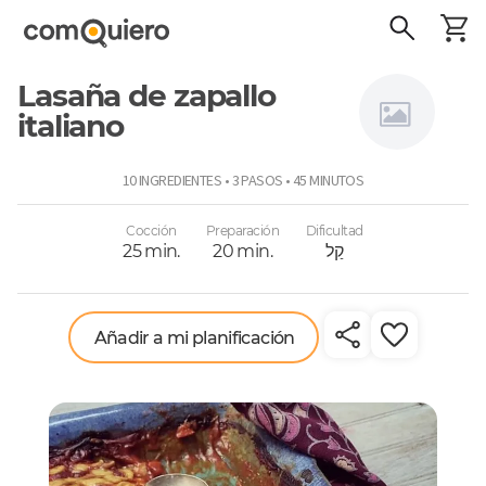
Lasaña de zapallo
italiano
Connie
10 INGREDIENTES • 3 PASOS • 45 MINUTOS
Achurra
Cocción
Preparación
Dificultad
קַל
20 min.
25 min.
Añadir a mi planificación