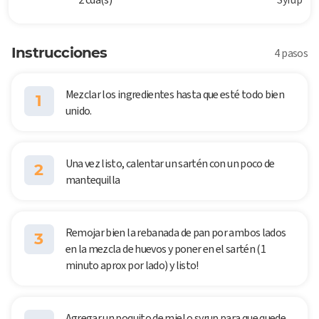
Instrucciones
4 pasos
Mezclar los ingredientes hasta que esté todo bien
1
unido.
Una vez listo, calentar un sartén con un poco de
2
mantequilla
Remojar bien la rebanada de pan por ambos lados
3
en la mezcla de huevos y poner en el sartén (1
minuto aprox por lado) y listo!
Agregar un poquito de miel o syrup para que quede