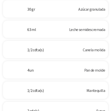
30 gr
Azúcar granulada
63 ml
Leche semidescremada
1/2 cdta(s)
Canela molida
4 un
Pan de molde
1/2 cdta(s)
Mantequilla
2 cda(s)
Syrup