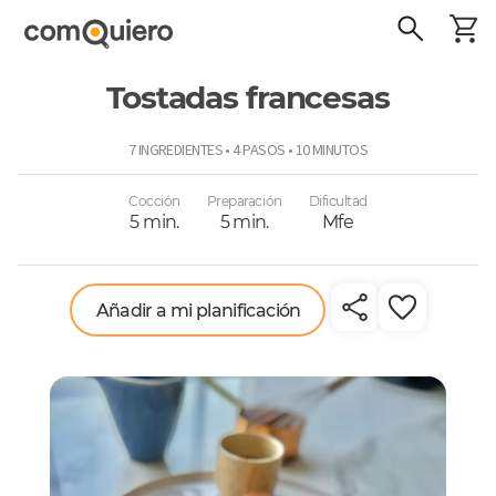
Tostadas francesas
ComoQuiero
7 INGREDIENTES • 4 PASOS • 10 MINUTOS
Cocción
Preparación
Dificultad
5 min.
5 min.
Mfe
Añadir a mi planificación