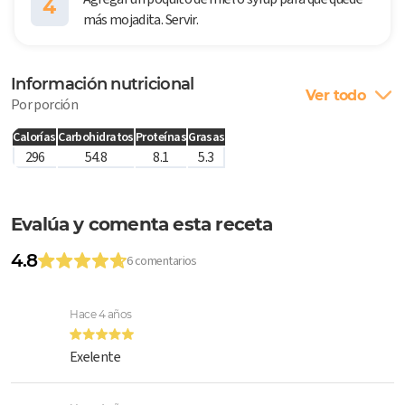
4
más mojadita. Servir.
Información nutricional
Ver todo
Por porción
Calorías
Carbohidratos
Proteínas
Grasas
296
54.8
8.1
5.3
Evalúa y comenta esta receta
4.8
6 comentarios
Hace 4 años
Exelente