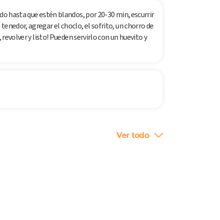
ndo hasta que estén blandos, por 20-30 min, escurrir
enedor, agregar el choclo, el sofrito, un chorro de
 revolver y listo! Pueden servirlo con un huevito y
Ver todo