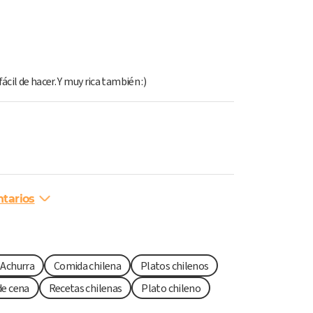
ácil de hacer. Y muy rica también :)
tarios
 Achurra
Comida chilena
Platos chilenos
de cena
Recetas chilenas
Plato chileno