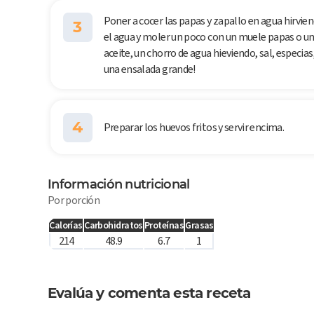
Poner a cocer las papas y zapallo en agua hirvie
3
el agua y moler un poco con un muele papas o un t
aceite, un chorro de agua hieviendo, sal, especias,
una ensalada grande!
4
Preparar los huevos fritos y servir encima.
Información nutricional
Por porción
Calorías
Carbohidratos
Proteínas
Grasas
214
48.9
6.7
1
Evalúa y comenta esta receta