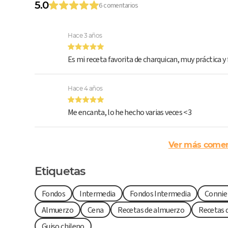
5.0
6 comentarios
Hace 3 años
Es mi receta favorita de charquican, muy práctica y f
Hace 4 años
Me encanta, lo he hecho varias veces <3
Ver más comen
Etiquetas
Fondos
Intermedia
Fondos Intermedia
Connie
Almuerzo
Cena
Recetas de almuerzo
Recetas 
Guiso chileno