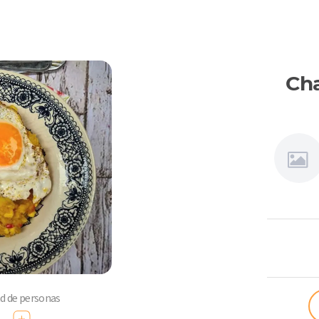
Cha
Connie
Achurra
ad de personas