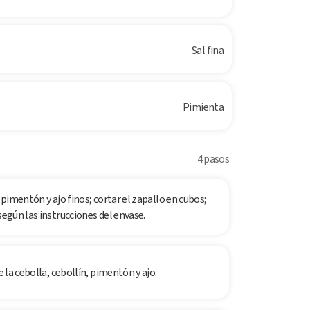
Sal fina
Pimienta
4 pasos
 pimentón y ajo finos; cortar el zapallo en cubos;
según las instrucciones del envase.
e la cebolla, cebollín, pimentón y ajo.