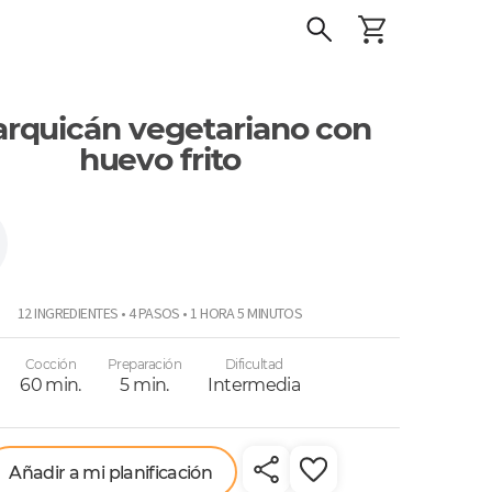
rquicán vegetariano con
huevo frito
12 INGREDIENTES • 4 PASOS • 1 HORA 5 MINUTOS
Cocción
Preparación
Dificultad
60 min.
5 min.
Intermedia
Añadir a mi planificación