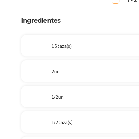
1 - 2
Ingredientes
1.5 taza(s)
2 un
1/2 un
1/2 taza(s)