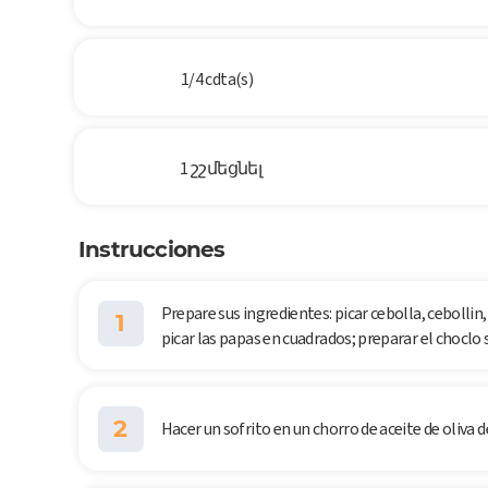
1/4 cdta(s)
1 շշմեցնել
Instrucciones
Prepare sus ingredientes: picar cebolla, cebollin,
1
picar las papas en cuadrados; preparar el choclo 
2
Hacer un sofrito en un chorro de aceite de oliva d