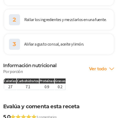
2
Rallar los ingredientes y mezclarlos en una fuente.
3
Aliñar a gusto con sal, aceite y limón.
Información nutricional
Ver todo
Por porción
Calorías
Carbohidratos
Proteínas
Grasas
27
7.1
0.9
0.2
Evalúa y comenta esta receta
5.0
3 comentarios