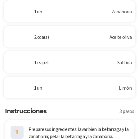
1 un
Zanahoria
2 cda(s)
Aceite oliva
1 csipet
Sal fina
1 un
Limón
Instrucciones
3 pasos
Prepare sus ingredientes: lavar bien la betarraga y la
1
zanahoria; pelar la betarraga y la zanahoria.