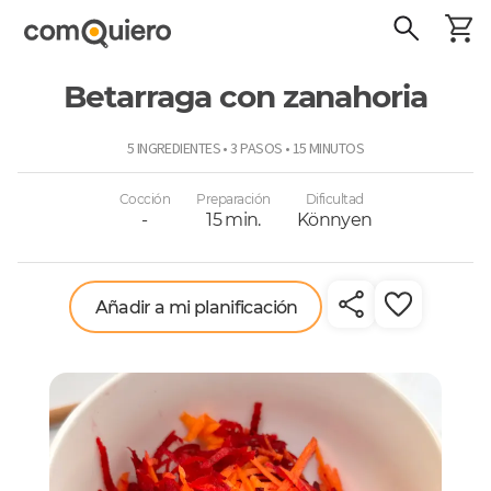
Betarraga con zanahoria
ComoQuiero
5 INGREDIENTES • 3 PASOS • 15 MINUTOS
Cocción
Preparación
Dificultad
-
15 min.
Könnyen
Añadir a mi planificación