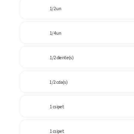
1/2 un
1/4 un
1/2 diente(s)
1/2 cda(s)
1 csipet
1 csipet