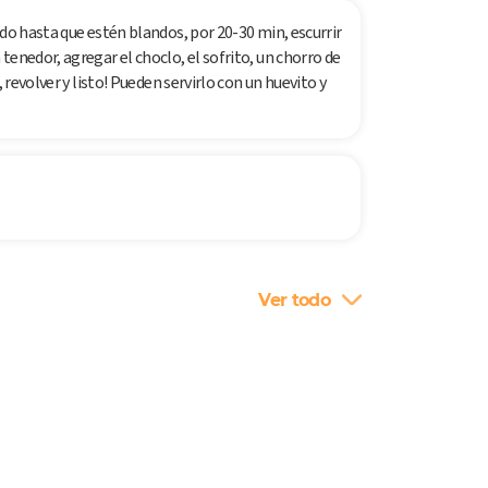
ndo hasta que estén blandos, por 20-30 min, escurrir
enedor, agregar el choclo, el sofrito, un chorro de
 revolver y listo! Pueden servirlo con un huevito y
Ver todo