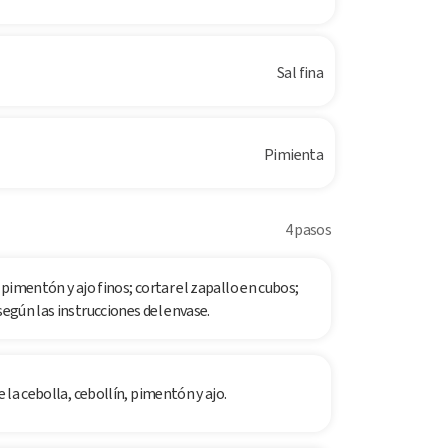
Sal fina
Pimienta
4 pasos
 pimentón y ajo finos; cortar el zapallo en cubos;
según las instrucciones del envase.
e la cebolla, cebollín, pimentón y ajo.