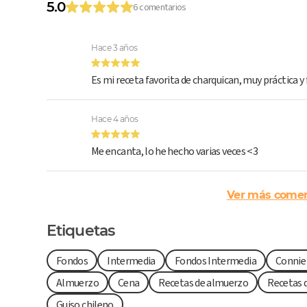
5.0
6 comentarios
Hace 3 años
Es mi receta favorita de charquican, muy práctica y f
Hace 4 años
Me encanta, lo he hecho varias veces <3
Ver más comen
Etiquetas
Fondos
Intermedia
Fondos Intermedia
Connie
Almuerzo
Cena
Recetas de almuerzo
Recetas 
Guiso chileno