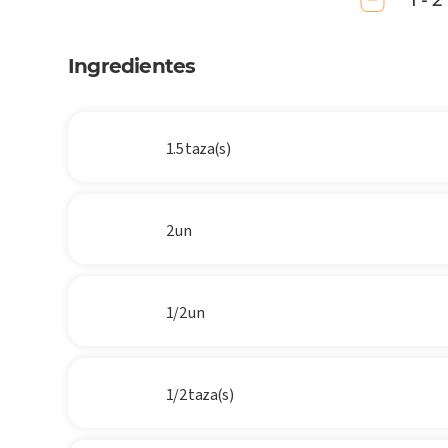
1 - 2
Ingredientes
1.5 taza(s)
2 un
1/2 un
1/2 taza(s)