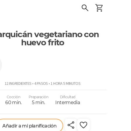
rquicán vegetariano con
huevo frito
12 INGREDIENTES • 4 PASOS • 1 HORA 5 MINUTOS
Cocción
Preparación
Dificultad
60 min.
5 min.
Intermedia
Añadir a mi planificación