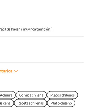
ácil de hacer. Y muy rica también :)
tarios
 Achurra
Comida chilena
Platos chilenos
de cena
Recetas chilenas
Plato chileno