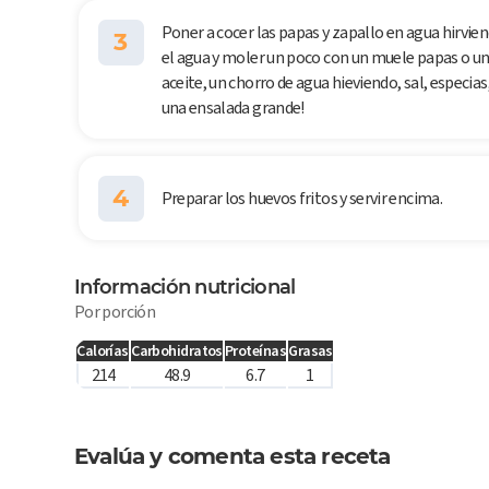
Poner a cocer las papas y zapallo en agua hirvie
3
el agua y moler un poco con un muele papas o un t
aceite, un chorro de agua hieviendo, sal, especias,
una ensalada grande!
4
Preparar los huevos fritos y servir encima.
Información nutricional
Por porción
Calorías
Carbohidratos
Proteínas
Grasas
214
48.9
6.7
1
Evalúa y comenta esta receta