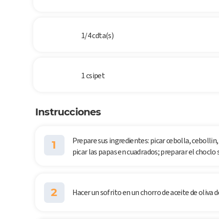
1/4 cdta(s)
1 csipet
Instrucciones
Prepare sus ingredientes: picar cebolla, cebollin,
1
picar las papas en cuadrados; preparar el choclo 
2
Hacer un sofrito en un chorro de aceite de oliva d