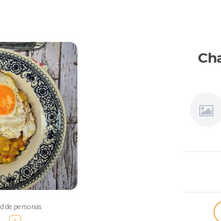
Cha
Connie
Achurra
ad de personas