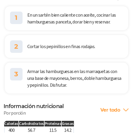
En un sartén bien caliente con aceite, cocinar las
1
hamburguesas panceta, dorar bien y reservar.
2
Cortar los pepinillos en finas rodajas.
Armar las hamburguesas en las marraquetas con
3
una base de mayonesa, berros, doble hamburguesa
y pepinillos. Disfrutar.
Información nutricional
Ver todo
Por porción
Calorías
Carbohidratos
Proteínas
Grasas
400
56.7
11.5
14.2