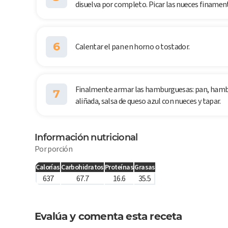
disuelva por completo. Picar las nueces finament
6
Calentar el pan en horno o tostador.
Finalmente armar las hamburguesas: pan, hambu
7
aliñada, salsa de queso azul con nueces y tapar.
Información nutricional
Por porción
Calorías
Carbohidratos
Proteínas
Grasas
637
67.7
16.6
35.5
Evalúa y comenta esta receta