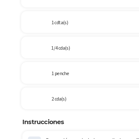
1 cdta(s)
1/4 cda(s)
1 penche
2 cda(s)
Instrucciones