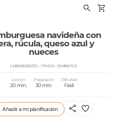
mburguesa navideña con
era, rúcula, queso azul y
nueces
o
14 INGREDIENTES • 7 PASOS • 50 MINUTOS
Cocción
Preparación
Dificultad
20 min.
30 min.
Fasil
Añadir a mi planificación