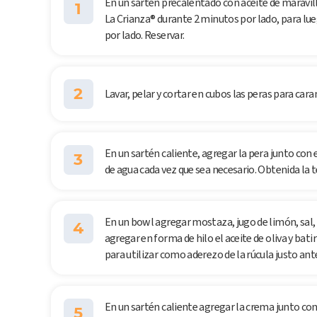
En un sartén precalentado con aceite de maravill
1
La Crianza® durante 2 minutos por lado, para lue
por lado. Reservar.
2
Lavar, pelar y cortar en cubos las peras para cara
En un sartén caliente, agregar la pera junto con 
3
de agua cada vez que sea necesario. Obtenida la t
En un bowl agregar mostaza, jugo de limón, sal,
4
agregar en forma de hilo el aceite de oliva y bati
para utilizar como aderezo de la rúcula justo an
En un sartén caliente agregar la crema junto co
5