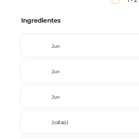
1 - 2
Ingredientes
2 un
2 un
2 un
2 cdta(s)