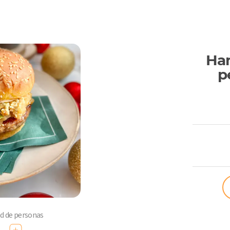
Ha
p
ComoQuier
ad de personas