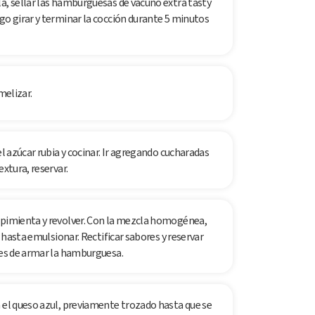
a, sellar las hamburguesas de vacuno extra tasty
go girar y terminar la cocción durante 5 minutos
melizar.
el azúcar rubia y cocinar. Ir agregando cucharadas
extura, reservar.
 pimienta y revolver. Con la mezcla homogénea,
r hasta emulsionar. Rectificar sabores y reservar
tes de armar la hamburguesa.
n el queso azul, previamente trozado hasta que se