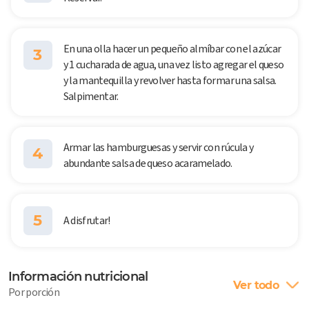
En una olla hacer un pequeño almíbar con el azúcar
3
y 1 cucharada de agua, una vez listo agregar el queso
y la mantequilla y revolver hasta formar una salsa.
Salpimentar.
Armar las hamburguesas y servir con rúcula y
4
abundante salsa de queso acaramelado.
5
A disfrutar!
Información nutricional
Ver todo
Por porción