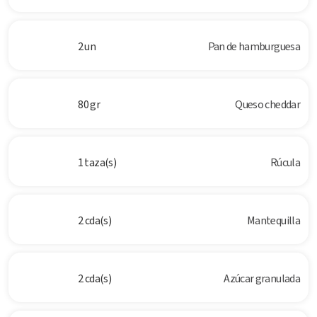
2 un
Pan de hamburguesa
80 gr
Queso cheddar
1 taza(s)
Rúcula
2 cda(s)
Mantequilla
2 cda(s)
Azúcar granulada