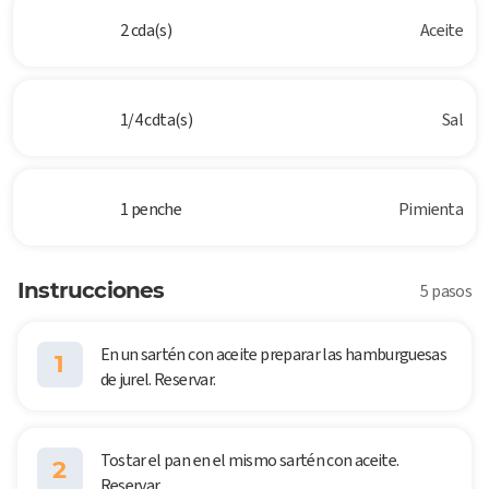
2 cda(s)
Aceite
1/4 cdta(s)
Sal
1 penche
Pimienta
Instrucciones
5 pasos
En un sartén con aceite preparar las hamburguesas
1
de jurel. Reservar.
Tostar el pan en el mismo sartén con aceite.
2
Reservar.