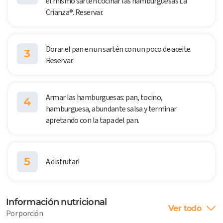
el mismo sartén cocinar las hamburguesas La
Crianza®. Reservar.
Dorar el pan en un sartén con un poco de aceite.
3
Reservar.
Armar las hamburguesas: pan, tocino,
4
hamburguesa, abundante salsa y terminar
apretando con la tapa del pan.
5
A disfrutar!
Información nutricional
Ver todo
Por porción