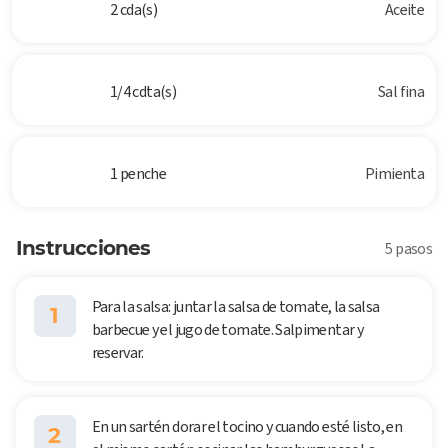
2 cda(s)
Aceite
1/4 cdta(s)
Sal fina
1 penche
Pimienta
Instrucciones
5 pasos
Para la salsa: juntar la salsa de tomate, la salsa
1
barbecue y el jugo de tomate. Salpimentar y
reservar.
En un sartén dorar el tocino y cuando esté listo, en
2