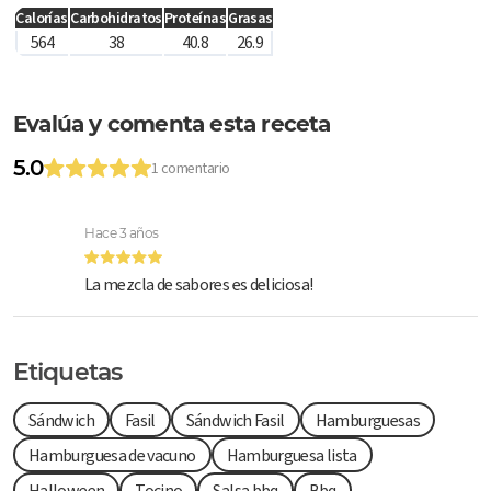
Calorías
Carbohidratos
Proteínas
Grasas
564
38
40.8
26.9
Evalúa y comenta esta receta
5.0
1 comentario
Hace 3 años
La mezcla de sabores es deliciosa!
Etiquetas
Sándwich
Fasil
Sándwich Fasil
Hamburguesas
Hamburguesa de vacuno
Hamburguesa lista
Halloween
Tocino
Salsa bbq
Bbq