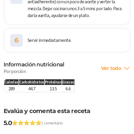
antiadherente) con un poco de aceite y verter la
mezcla. Dejar cocinar unos 3 a 5 mins por lado. Para
darla vuelta, ayudarse de un plato.
6
Servir inmediatamente.
Información nutricional
Ver todo
Por porción
Calorías
Carbohidratos
Proteínas
Grasas
289
44.7
13.5
6.6
Evalúa y comenta esta receta
5.0
1 comentario