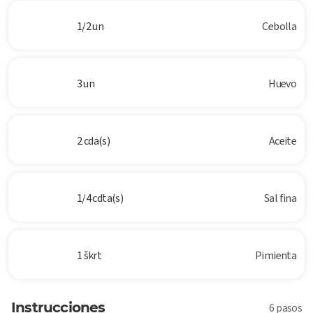
1/2 un
Cebolla
3 un
Huevo
2 cda(s)
Aceite
1/4 cdta(s)
Sal fina
1 škrt
Pimienta
Instrucciones
6 pasos