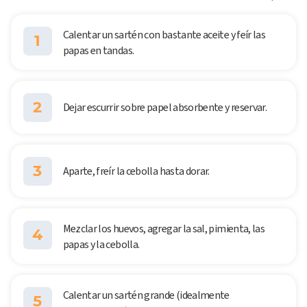
Calentar un sartén con bastante aceite y feír las
1
papas en tandas.
2
Dejar escurrir sobre papel absorbente y reservar.
3
Aparte, freír la cebolla hasta dorar.
Mezclar los huevos, agregar la sal, pimienta, las
4
papas y la cebolla.
Calentar un sartén grande (idealmente
5