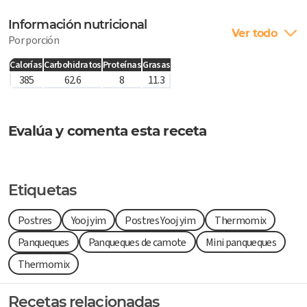
Información nutricional
Ver todo
Por porción
Calorías
Carbohidratos
Proteínas
Grasas
385
62.6
8
11.3
Evalúa y comenta esta receta
Etiquetas
Postres
Yooj yim
Postres Yooj yim
Thermomix
Panqueques
Panqueques de camote
Mini panqueques
Thermomix
Recetas relacionadas