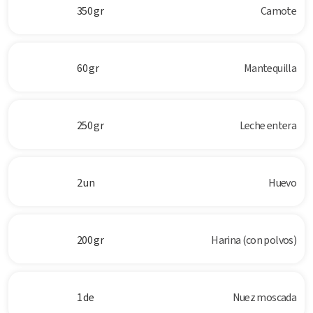
350 gr
Camote
60 gr
Mantequilla
250 gr
Leche entera
2 un
Huevo
200 gr
Harina (con polvos)
1 de
Nuez moscada