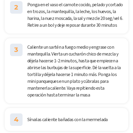
Ponga en el vaso el camote cocido, pelado y cortado
2
en trozos, la mantequilla, la leche, los huevos, la
harina, la nuez moscada, la sal y mezcle 20 seg/vel 6.
Retire a un bol y deje reposar durante 30 minutos
Caliente un sartén a fuego medio y engrase con
3
mantequilla. Vierta un cucharón chico de mezcla y
déjela hacerse 1-2 minutos, hasta que empiecen a
abrirse las burbujas de la superficie. Dé la vuelta a la
tortilla y déjela hacerse 1 minuto más. Ponga los
mini panqueques en un plato y cúbralas para
mantenerla caliente. Vaya repitiendo esta
operación hasta terminar la masa
4
Sírvalas caliente bañadas con la mermelada