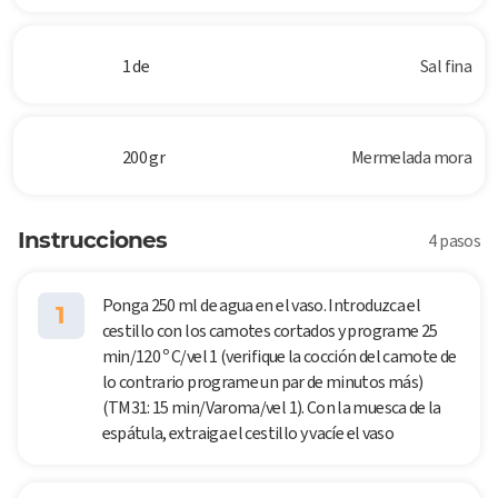
1 de
Sal fina
200 gr
Mermelada mora
Instrucciones
4 pasos
Ponga 250 ml de agua en el vaso. Introduzca el
1
cestillo con los camotes cortados y programe 25
min/120 º C/vel 1 (verifique la cocción del camote de
lo contrario programe un par de minutos más)
(TM31: 15 min/Varoma/vel 1). Con la muesca de la
espátula, extraiga el cestillo y vacíe el vaso