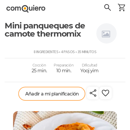
Mini panqueques de
camote thermomix
Thermomix
8 INGREDIENTES • 4 PASOS • 35 MINUTOS
Cocción
Preparación
Dificultad
25 min.
10 min.
Yooj yim
Añadir a mi planificación