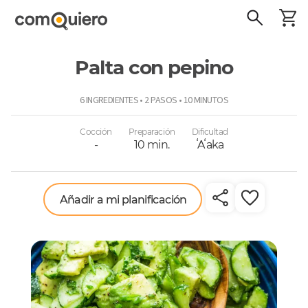
Palta con pepino
ComoQuiero
6 INGREDIENTES • 2 PASOS • 10 MINUTOS
Cocción
Preparación
Dificultad
-
10 min.
ʻAʻaka
Añadir a mi planificación