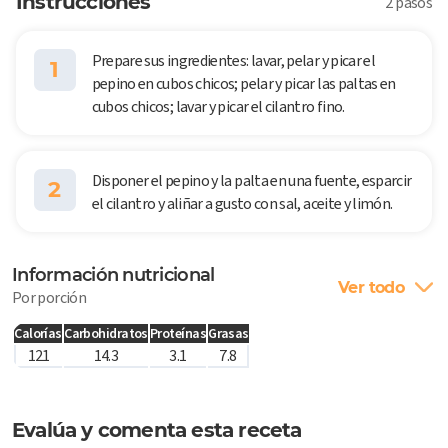
Instrucciones
2 pasos
Prepare sus ingredientes: lavar, pelar y picar el
1
pepino en cubos chicos; pelar y picar las paltas en
cubos chicos; lavar y picar el cilantro fino.
Disponer el pepino y la palta en una fuente, esparcir
2
el cilantro y aliñar a gusto con sal, aceite y limón.
Información nutricional
Ver todo
Por porción
Calorías
Carbohidratos
Proteínas
Grasas
121
14.3
3.1
7.8
Evalúa y comenta esta receta