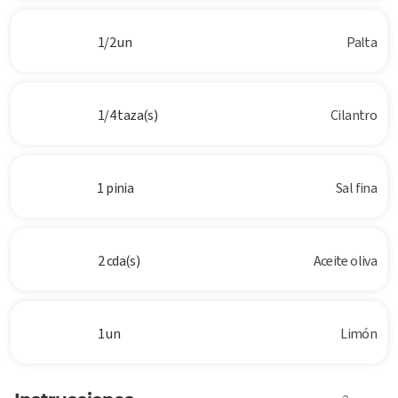
1/2 un
Palta
1/4 taza(s)
Cilantro
1 pinia
Sal fina
2 cda(s)
Aceite oliva
1 un
Limón