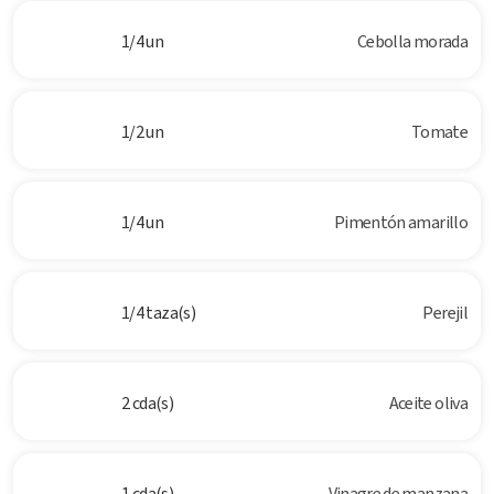
1/4 un
Cebolla morada
1/2 un
Tomate
1/4 un
Pimentón amarillo
1/4 taza(s)
Perejil
2 cda(s)
Aceite oliva
1 cda(s)
Vinagre de manzana