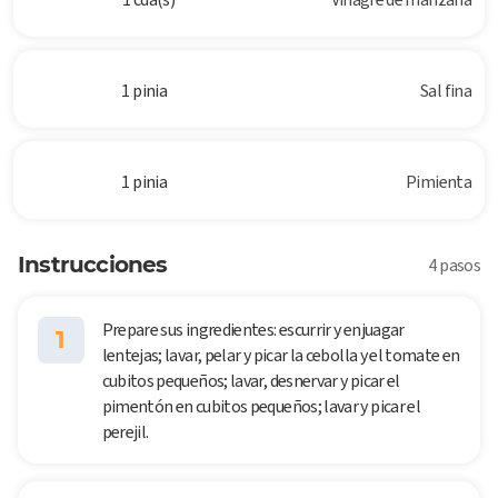
1 pinia
Sal fina
1 pinia
Pimienta
Instrucciones
4 pasos
Prepare sus ingredientes: escurrir y enjuagar
1
lentejas; lavar, pelar y picar la cebolla y el tomate en
cubitos pequeños; lavar, desnervar y picar el
pimentón en cubitos pequeños; lavar y picar el
perejil.