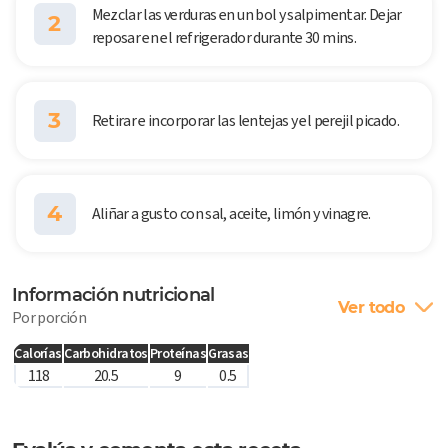
Mezclar las verduras en un bol y salpimentar. Dejar
2
reposar en el refrigerador durante 30 mins.
3
Retirar e incorporar las lentejas y el perejil picado.
4
Aliñar a gusto con sal, aceite, limón y vinagre.
Información nutricional
Ver todo
Por porción
Calorías
Carbohidratos
Proteínas
Grasas
118
20.5
9
0.5