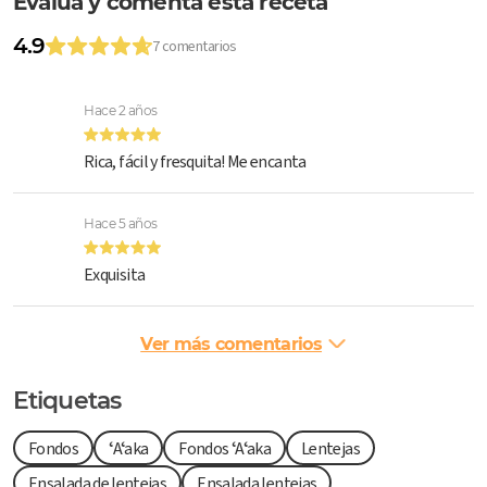
Evalúa y comenta esta receta
4.9
7 comentarios
Hace 2 años
Rica, fácil y fresquita! Me encanta
Hace 5 años
Exquisita
Ver más comentarios
Etiquetas
Fondos
ʻAʻaka
Fondos ʻAʻaka
Lentejas
Ensalada de lentejas
Ensalada lentejas