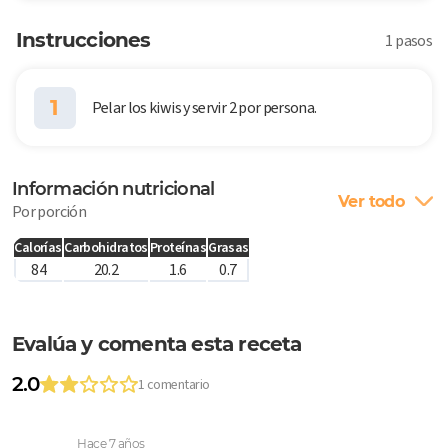
Instrucciones
1 pasos
1
Pelar los kiwis y servir 2 por persona.
Información nutricional
Ver todo
Por porción
Calorías
Carbohidratos
Proteínas
Grasas
84
20.2
1.6
0.7
Evalúa y comenta esta receta
2.0
1 comentario
Hace 7 años