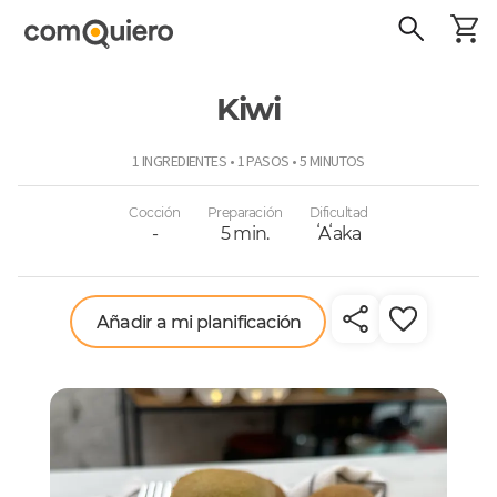
Kiwi
ComoQuiero
1 INGREDIENTES • 1 PASOS • 5 MINUTOS
Cocción
Preparación
Dificultad
-
5 min.
ʻAʻaka
Añadir a mi planificación