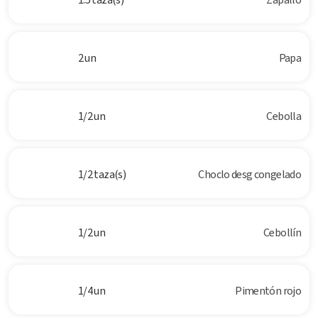
2 un
Papa
1/2 un
Cebolla
1/2 taza(s)
Choclo desg congelado
1/2 un
Cebollín
1/4 un
Pimentón rojo