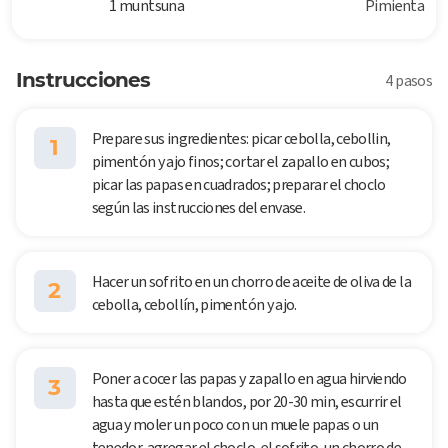
1 muntsuna
Pimienta
Instrucciones
4 pasos
Prepare sus ingredientes: picar cebolla, cebollin,
1
pimentón y ajo finos; cortar el zapallo en cubos;
picar las papas en cuadrados; preparar el choclo
según las instrucciones del envase.
Hacer un sofrito en un chorro de aceite de oliva de la
2
cebolla, cebollín, pimentón y ajo.
Poner a cocer las papas y zapallo en agua hirviendo
3
hasta que estén blandos, por 20-30 min, escurrir el
agua y moler un poco con un muele papas o un
tenedor, agregar el choclo, el sofrito, un chorro de