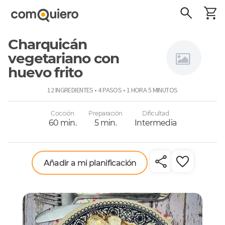
Charquicán
vegetariano con
huevo frito
Connie
12 INGREDIENTES • 4 PASOS • 1 HORA 5 MINUTOS
Achurra
Cocción
Preparación
Dificultad
60 min.
5 min.
Intermedia
Añadir a mi planificación