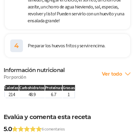
aceite, un chorro de agua hieviendo, sal, especias,
revolver y listo! Pueden servirlo con un huevito y una
ensalada grande!
4
Preparar los huevos fritos y servir encima.
Información nutricional
Ver todo
Por porción
Calorías
Carbohidratos
Proteínas
Grasas
214
48.9
6.7
1
Evalúa y comenta esta receta
5.0
6 comentarios