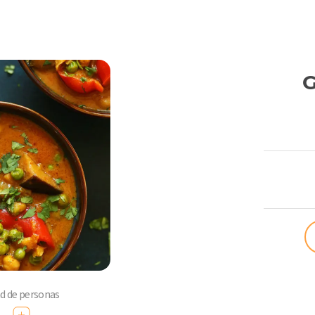
G
ComoQuier
ad de personas