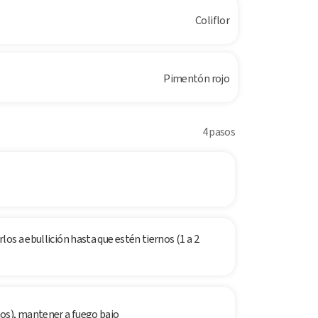
Coliflor
Pimentón rojo
4 pasos
los a ebullición hasta que estén tiernos (1 a 2
os), mantener a fuego bajo