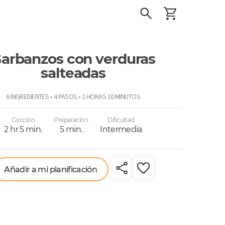
arbanzos con verduras
salteadas
o
6 INGREDIENTES • 4 PASOS • 2 HORAS 10 MINUTOS
Cocción
Preparación
Dificultad
2 hr 5 min.
5 min.
Intermedia
Añadir a mi planificación