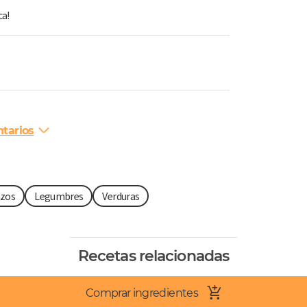
ca!
tarios
zos
Legumbres
Verduras
Recetas relacionadas
Comprar ingredientes