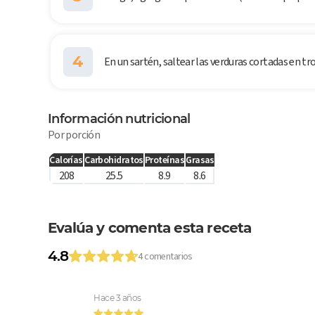
4
En un sartén, saltear las verduras cortadas en tr
Información nutricional
Por porción
Calorías
Carbohidratos
Proteínas
Grasas
208
25.5
8.9
8.6
Evalúa y comenta esta receta
4.8
4 comentarios
Hace 3 años