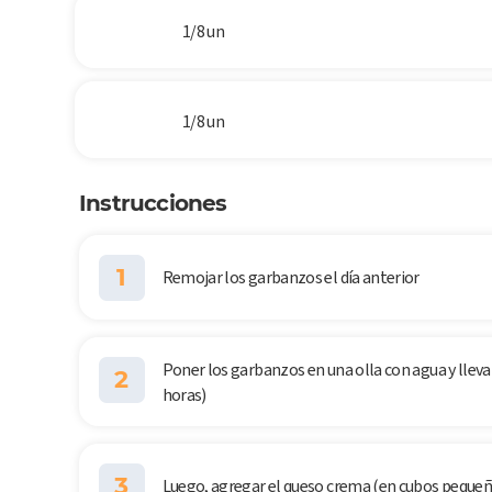
1/8 un
1/8 un
Instrucciones
1
Remojar los garbanzos el día anterior
Poner los garbanzos en una olla con agua y llevar
2
horas)
3
Luego, agregar el queso crema (en cubos pequeñ