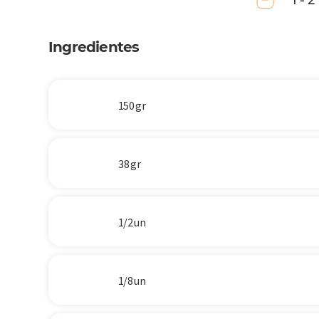
1 - 2
Ingredientes
150 gr
38 gr
1/2 un
1/8 un