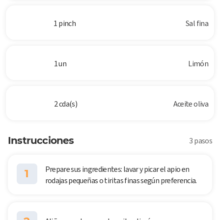
1 pinch
Sal fina
1 un
Limón
2 cda(s)
Aceite oliva
Instrucciones
3 pasos
Prepare sus ingredientes: lavar y picar el apio en
1
rodajas pequeñas o tiritas finas según preferencia.