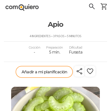
Apio
ComoQuiero
4 INGREDIENTES • 3 PASOS • 5 MINUTOS
Cocción
Preparación
Dificultad
-
5 min.
Furasta
Añadir a mi planificación