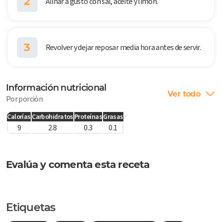
2
Aliñar a gusto con sal, aceite y limón.
3
Revolver y dejar reposar media hora antes de servir.
Información nutricional
Ver todo
Por porción
Calorías
Carbohidratos
Proteínas
Grasas
9
2.8
0.3
0.1
Evalúa y comenta esta receta
Etiquetas