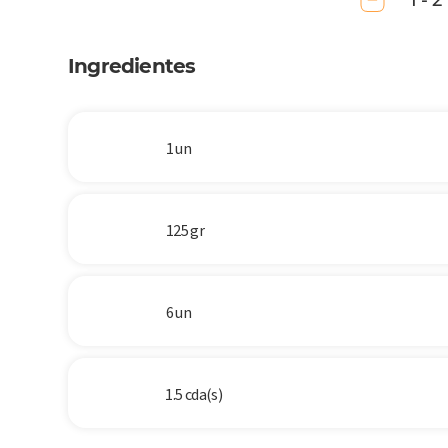
1 - 2
Ingredientes
1 un
125 gr
6 un
1.5 cda(s)