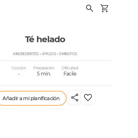
Té helado
o
4 INGREDIENTES • 4 PASOS • 5 MINUTOS
Cocción
Preparación
Dificultad
-
5 min.
Facile
Añadir a mi planificación