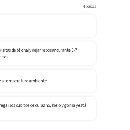
4 pasos
lsitas de té chai y dejar reposar durante 5-7
ecias.
fríe a temperatura ambiente.
agregar los cubitos de durazno, hielo y goma y está