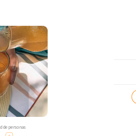
ComoQuier
ad de personas