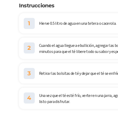
Instrucciones
1
Hierve 0.5 litro de agua en una tetera o cacerola.
Cuando el agua llegue a ebullición, agregar las bo
2
minutos para que el té libere todo su sabor y esp
3
Retirar las bolsitas de té y dejar que el té se en
Una vez que el té esté frío, verter en una jarra, 
4
listo para disfrutar.