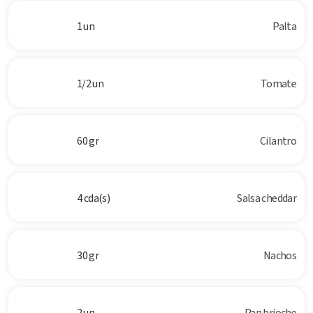
1 un
Palta
1/2 un
Tomate
60 gr
Cilantro
4 cda(s)
Salsa cheddar
30 gr
Nachos
2 un
Pan brioche