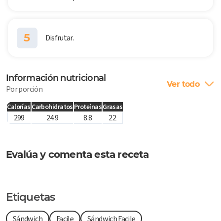
5
Disfrutar.
Información nutricional
Ver todo
Por porción
Calorías
Carbohidratos
Proteínas
Grasas
299
24.9
8.8
22
Evalúa y comenta esta receta
Etiquetas
Sándwich
Facile
Sándwich Facile