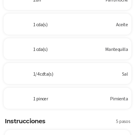
1 cda(s)
Aceite
1 cda(s)
Mantequilla
1/4 cdta(s)
Sal
1 pincer
Pimienta
Instrucciones
5 pasos