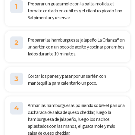
Preparar un guacamole con la palta molida, el
1
tomate cortado en cubitos y el cilantro picado fino.
Salpimentar y reservar.
Preparar las hamburguesas jalapeño La Crianza® en
2
un sartén con un poco de aceite y cocinar por ambos
lados durante 10 minutos.
Cortar los panes y pasar por un sartén con
3
mantequilla para calentarlo un poco.
Armar las hamburguesas poniendo sobre el pan una
4
cucharada de salsa de queso cheddar, luego la
hamburguesa de jalapeño, luego los nachos
aplastados con las manos, el guacamole y más
salsa de queso cheddar.