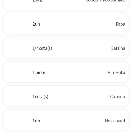
2 un
Papa
1/4 cdta(s)
Sal fina
1 pincer
Pimienta
1 cdta(s)
Comino
1 un
Hoja laurel