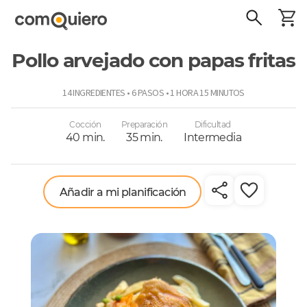
Pollo arvejado con papas fritas
ComoQuiero
14 INGREDIENTES • 6 PASOS • 1 HORA 15 MINUTOS
Cocción
Preparación
Dificultad
40 min.
35 min.
Intermedia
Añadir a mi planificación