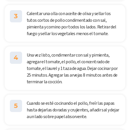
Calentar una olla con aceite de oliva y sellar los
3
tutos cortos de pollo condimentado con sal,
pimienta y comino por todos los lados. Retirar del
fuego y sellar los vegetales menos el tomate.
Una vez listo, condimentar con sal y pimienta,
4
agregar el tomate, el pollo, el concentrado de
tomate, el laurel y 1 taza de agua. Dejar cocinar por
25 minutos. Agregar las arvejas 8 minutos antes de
terminar la cocción.
Cuando se esté cocinando el pollo, freír las papas
5
hasta dejarlas doradas y crujientes, añadir sal y dejar
a un lado sobre papel absorvente.