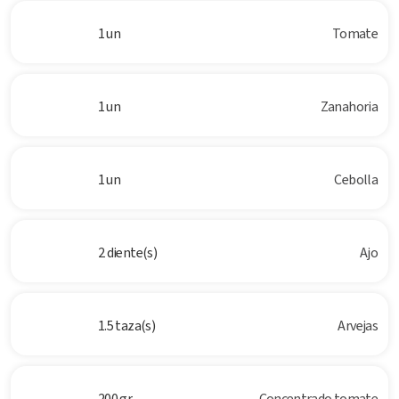
1 un
Tomate
1 un
Zanahoria
1 un
Cebolla
2 diente(s)
Ajo
1.5 taza(s)
Arvejas
200 gr
Concentrado tomate