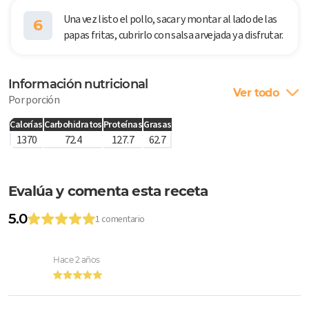
Una vez listo el pollo, sacar y montar al lado de las
6
papas fritas, cubrirlo con salsa arvejada y a disfrutar.
Información nutricional
Ver todo
Por porción
Calorías
Carbohidratos
Proteínas
Grasas
1370
72.4
127.7
62.7
Evalúa y comenta esta receta
5.0
1 comentario
Hace 2 años