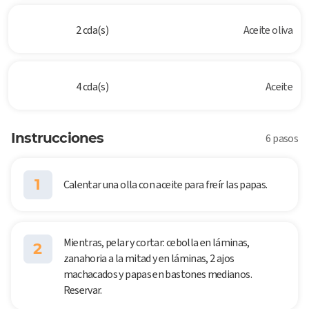
2 cda(s)
Aceite oliva
4 cda(s)
Aceite
Instrucciones
6 pasos
1
Calentar una olla con aceite para freír las papas.
Mientras, pelar y cortar: cebolla en láminas,
2
zanahoria a la mitad y en láminas, 2 ajos
machacados y papas en bastones medianos.
Reservar.