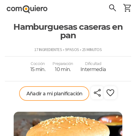
Hamburguesas caseras en
pan
ComoQuiero
17 INGREDIENTES • 9 PASOS • 25 MINUTOS
Cocción
Preparación
Dificultad
15 min.
10 min.
Intermedia
Añadir a mi planificación