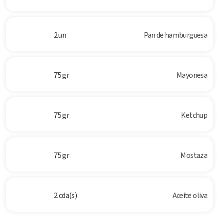
2 un
Pan de hamburguesa
75 gr
Mayonesa
75 gr
Ketchup
75 gr
Mostaza
2 cda(s)
Aceite oliva