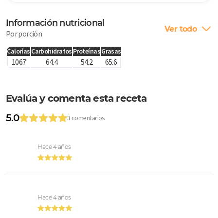
Información nutricional
Ver todo
Por porción
Calorías
Carbohidratos
Proteínas
Grasas
1067
64.4
54.2
65.6
Evalúa y comenta esta receta
5.0
3 comentarios
Hace 4 años
Hace 4 años