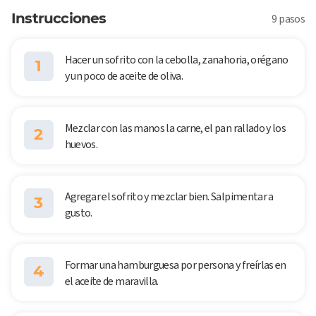
Instrucciones
9 pasos
Hacer un sofrito con la cebolla, zanahoria, orégano
1
y un poco de aceite de oliva.
Mezclar con las manos la carne, el pan rallado y los
2
huevos.
Agregar el sofrito y mezclar bien. Salpimentar a
3
gusto.
Formar una hamburguesa por persona y freírlas en
4
el aceite de maravilla.