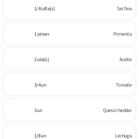
1/4 cdta(s)
Sal fina
1 pincer
Pimienta
2 cda(s)
Aceite
3/4 un
Tomate
3 un
Queso cheddar
1/8 un
Lechuga