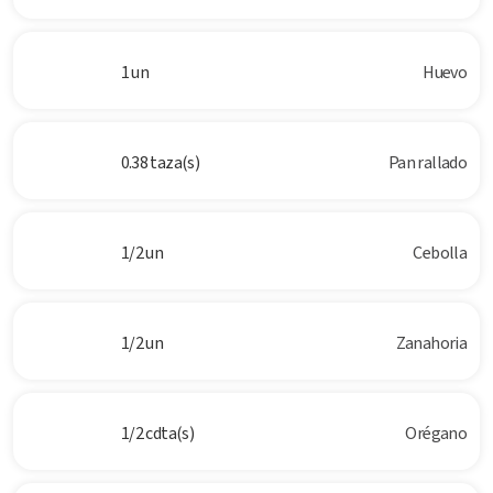
1 un
Huevo
0.38 taza(s)
Pan rallado
1/2 un
Cebolla
1/2 un
Zanahoria
1/2 cdta(s)
Orégano