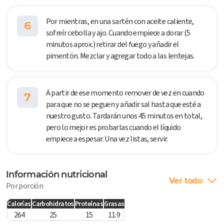
Por mientras, en una sartén con aceite caliente,
6
sofreír cebolla y ajo. Cuando empiece a dorar (5
minutos aprox.) retirar del fuego y añadir el
pimentón. Mezclar y agregar todo a las lentejas.
A partir de ese momento remover de vez en cuando
7
para que no se peguen y añadir sal hasta que esté a
nuestro gusto. Tardarán unos 45 minutos en total,
pero lo mejor es probarlas cuando el líquido
empiece a espesar. Una vez listas, servir.
Información nutricional
Ver todo
Por porción
Calorías
Carbohidratos
Proteínas
Grasas
264
25
15
11.9