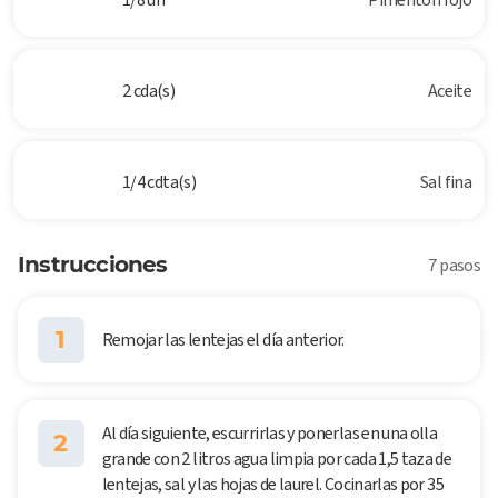
2 cda(s)
Aceite
1/4 cdta(s)
Sal fina
Instrucciones
7 pasos
1
Remojar las lentejas el día anterior.
Al día siguiente, escurrirlas y ponerlas en una olla
2
grande con 2 litros agua limpia por cada 1,5 taza de
lentejas, sal y las hojas de laurel. Cocinarlas por 35