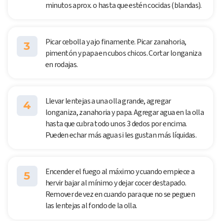
minutos aprox. o hasta que estén cocidas (blandas).
Picar cebolla y ajo finamente. Picar zanahoria,
3
pimentón y papa en cubos chicos. Cortar longaniza
en rodajas.
Llevar lentejas a una olla grande, agregar
4
longaniza, zanahoria y papa. Agregar agua en la olla
hasta que cubra todo unos 3 dedos por encima.
Pueden echar más agua si les gustan más líquidas.
Encender el fuego al máximo y cuando empiece a
5
hervir bajar al mínimo y dejar cocer destapado.
Remover de vez en cuando para que no se peguen
las lentejas al fondo de la olla.