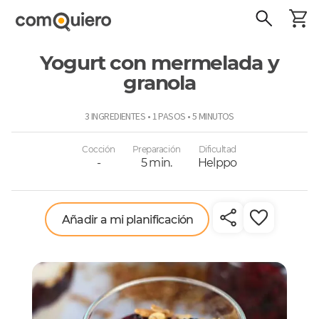
Yogurt con mermelada y
granola
ComoQuiero
3 INGREDIENTES • 1 PASOS • 5 MINUTOS
Cocción
Preparación
Dificultad
-
5 min.
Helppo
Añadir a mi planificación