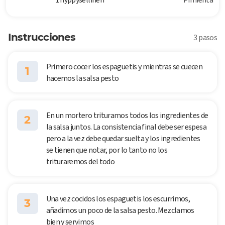
Instrucciones
3 pasos
Primero cocer los espaguetis y mientras se cuecen
1
hacemos la salsa pesto
En un mortero trituramos todos los ingredientes de
2
la salsa juntos. La consistencia final debe ser espesa
pero a la vez debe quedar suelta y los ingredientes
se tienen que notar, por lo tanto no los
trituraremos del todo
Una vez cocidos los espaguetis los escurrimos,
3
añadimos un poco de la salsa pesto. Mezclamos
bien y servimos