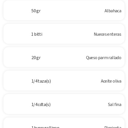
50 gr
Albahaca
1 bitti
Nueces enteras
20 gr
Queso parm rallado
1/4 taza(s)
Aceite oliva
1/4 cdta(s)
Sal fina
1 hyppysellinen
Pimienta