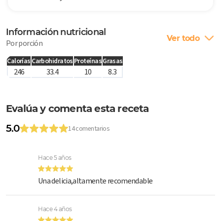
Información nutricional
Ver todo
Por porción
Calorías
Carbohidratos
Proteínas
Grasas
246
33.4
10
8.3
Evalúa y comenta esta receta
5.0
14 comentarios
Hace 5 años
Una delicia,altamente recomendable
Hace 4 años