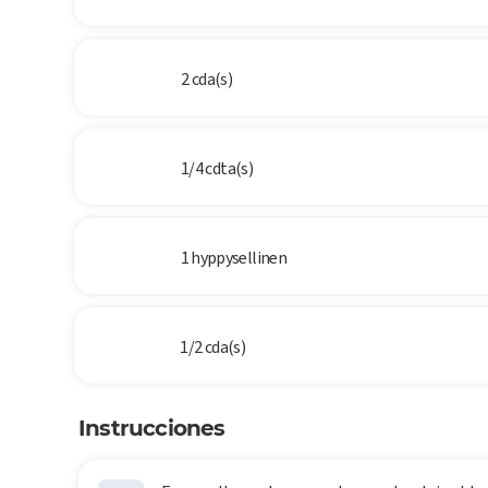
2 cda(s)
1/4 cdta(s)
1 hyppysellinen
1/2 cda(s)
Instrucciones