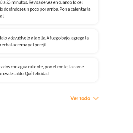
0 a 25 minutos. Revisa de vez en cuando lo del
do dorándose un poco por arriba. Pon a calentar la
al.
alo y devuélvelo a la olla. A fuego bajo, agrega la
echa la crema y el perejil.
tados con agua caliente, pon el mote, la carne
nes de caldo. Qué felicidad.
Ver todo