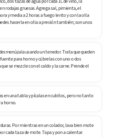
nco, dos tazas de agua por cada 1L de vino, la
en rodajas gruesas. Agrega sal, pimienta, el
hora y media a 2 horas a fuego lento y con la olla
uedes hacerla en olla a presión también; son unos
la desmenúzala usando un tenedor. Trata que queden
 fuente para horno y cúbrelas con uno o dos
a que se mezcle con el caldo y la carne. Prende el
ras en una tabla y pícalas en cubitos, pero no tanto
ra horno.
rduras. Por mientras en un colador, lava bien mote
por cada taza de mote. Tapa y pon a calentar.