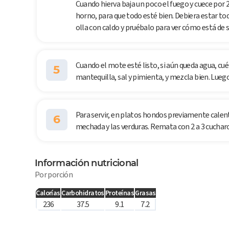
Cuando hierva baja un poco el fuego y cuece por 2
horno, para que todo esté bien. Debiera estar to
olla con caldo y pruébalo para ver cómo está de s
Cuando el mote esté listo, si aún queda agua, cuél
5
mantequilla, sal y pimienta, y mezcla bien. Luego 
Para servir, en platos hondos previamente calen
6
mechada y las verduras. Remata con 2 a 3 cucharo
Información nutricional
Por porción
Calorías
Carbohidratos
Proteínas
Grasas
236
37.5
9.1
7.2