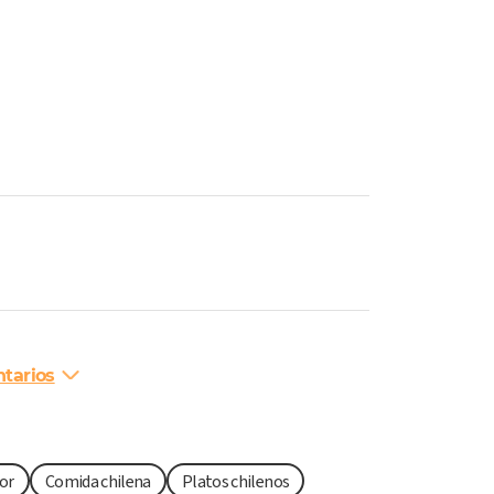
tarios
or
Comida chilena
Platos chilenos