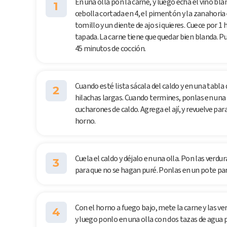
En una olla pon la carne, y luego echa el vino bla
1
cebolla cortada en 4, el pimentón y la zanahoria 
tomillo y un diente de ajo si quieres. Cuece por 1 
tapada. La carne tiene que quedar bien blanda. P
45 minutos de cocción.
Cuando esté lista sácala del caldo y en una tab
2
hilachas largas. Cuando termines, ponlas en una
cucharones de caldo. Agrega el ají, y revuelve par
horno.
Cuela el caldo y déjalo en una olla. Pon las verdu
3
para que no se hagan puré. Ponlas en un pote pa
Con el horno a fuego bajo, mete la carne y las ve
4
y luego ponlo en una olla con dos tazas de agua 