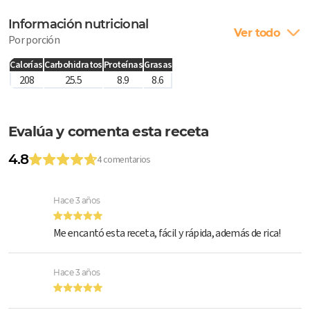
Información nutricional
Ver todo
Por porción
Calorías
Carbohidratos
Proteínas
Grasas
208
25.5
8.9
8.6
Evalúa y comenta esta receta
4.8
4 comentarios
Hace 3 años
Me encantó esta receta, fácil y rápida, además de rica!
Hace 3 años