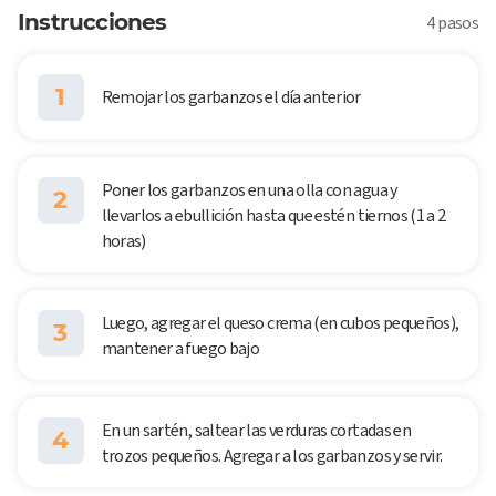
Instrucciones
4 pasos
1
Remojar los garbanzos el día anterior
Poner los garbanzos en una olla con agua y
2
llevarlos a ebullición hasta que estén tiernos (1 a 2
horas)
Luego, agregar el queso crema (en cubos pequeños),
3
mantener a fuego bajo
En un sartén, saltear las verduras cortadas en
4
trozos pequeños. Agregar a los garbanzos y servir.