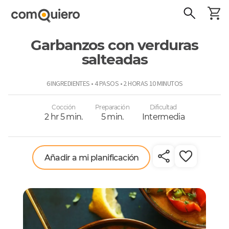
Garbanzos con verduras
salteadas
ComoQuiero
6 INGREDIENTES • 4 PASOS • 2 HORAS 10 MINUTOS
Cocción
Preparación
Dificultad
2 hr 5 min.
5 min.
Intermedia
Añadir a mi planificación