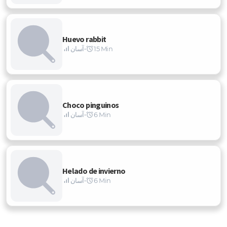
Huevo rabbit
15 Min
•
آسان
Choco pinguinos
6 Min
•
آسان
Helado de invierno
6 Min
•
آسان