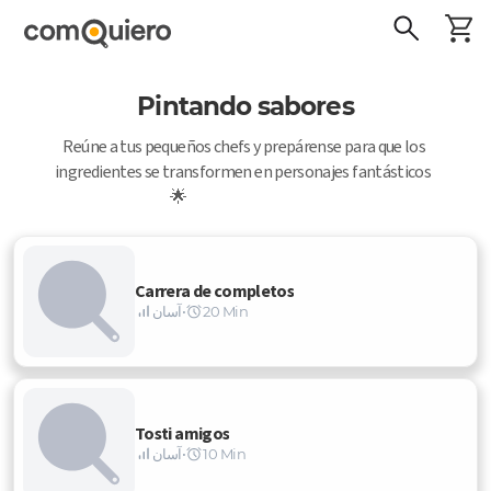
Pintando sabores
Reúne a tus pequeños chefs y prepárense para que los 
ingredientes se transformen en personajes fantásticos  
🌟                                                    
Carrera de completos
20 Min
•
آسان
Tosti amigos
10 Min
•
آسان