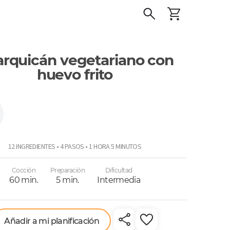
rquicán vegetariano con
huevo frito
12 INGREDIENTES • 4 PASOS • 1 HORA 5 MINUTOS
Cocción
Preparación
Dificultad
60 min.
5 min.
Intermedia
Añadir a mi planificación