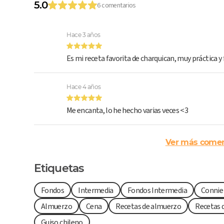
5.0
6 comentarios
Hace 3 años
Es mi receta favorita de charquican, muy práctica y f
Hace 4 años
Me encanta, lo he hecho varias veces <3
Ver más comen
Etiquetas
Fondos
Intermedia
Fondos Intermedia
Connie
Almuerzo
Cena
Recetas de almuerzo
Recetas 
Guiso chileno