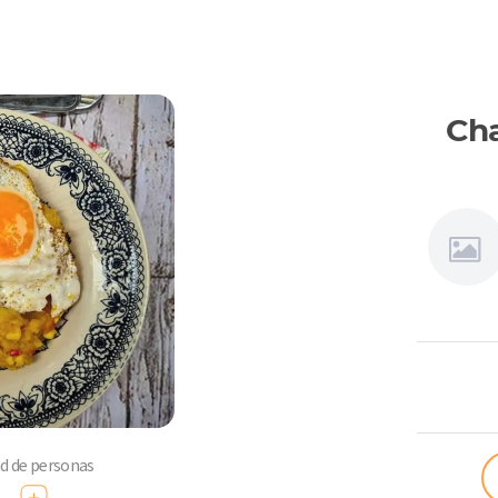
Cha
Connie
Achurra
ad de personas