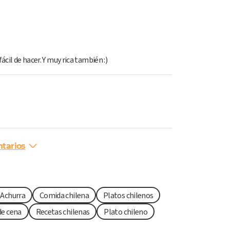
ácil de hacer. Y muy rica también :)
tarios
 Achurra
Comida chilena
Platos chilenos
de cena
Recetas chilenas
Plato chileno