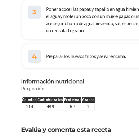
Poner a cocer las papas y zapallo en agua hirvie
3
el agua y moler un poco con un muele papas o un t
aceite, un chorro de agua hieviendo, sal, especias,
una ensalada grande!
4
Preparar los huevos fritos y servir encima.
Información nutricional
Por porción
Calorías
Carbohidratos
Proteínas
Grasas
214
48.9
6.7
1
Evalúa y comenta esta receta