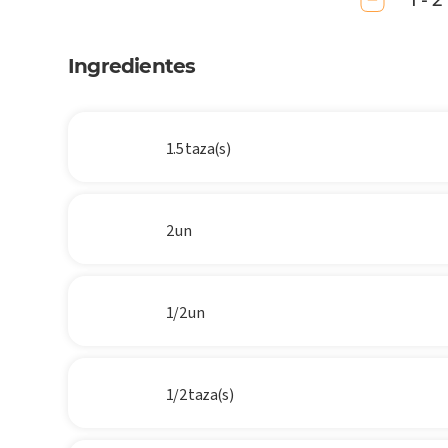
1 - 2
Ingredientes
1.5 taza(s)
2 un
1/2 un
1/2 taza(s)