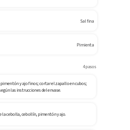
Sal fina
Pimienta
4 pasos
 pimentón y ajo finos; cortar el zapallo en cubos;
según las instrucciones del envase.
e la cebolla, cebollín, pimentón y ajo.