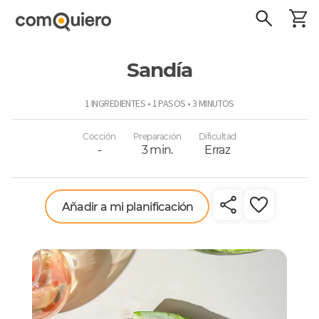
Sandía
ComoQuiero
1 INGREDIENTES • 1 PASOS • 3 MINUTOS
Cocción
Preparación
Dificultad
-
3 min.
Erraz
Añadir a mi planificación