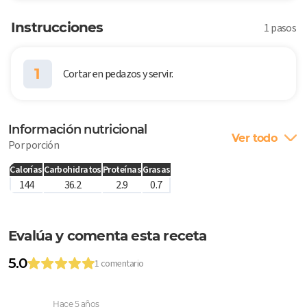
Instrucciones
1 pasos
1
Cortar en pedazos y servir.
Información nutricional
Ver todo
Por porción
Calorías
Carbohidratos
Proteínas
Grasas
144
36.2
2.9
0.7
Evalúa y comenta esta receta
5.0
1 comentario
Hace 5 años