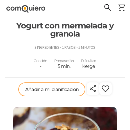
Yogurt con mermelada y
granola
ComoQuiero
3 INGREDIENTES • 1 PASOS • 5 MINUTOS
Cocción
Preparación
Dificultad
-
5 min.
Kerge
Añadir a mi planificación