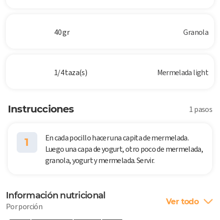
40 gr
Granola
1/4 taza(s)
Mermelada light
Instrucciones
1 pasos
En cada pocillo hacer una capita de mermelada.
1
Luego una capa de yogurt, otro poco de mermelada,
granola, yogurt y mermelada. Servir.
Información nutricional
Ver todo
Por porción