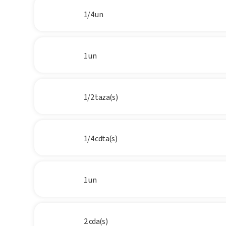
1/4 un
1 un
1/2 taza(s)
1/4 cdta(s)
1 un
2 cda(s)