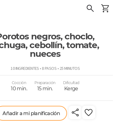
Porotos negros, choclo,
chuga, cebollín, tomate,
nueces
o
10 INGREDIENTES • 8 PASOS • 25 MINUTOS
Cocción
Preparación
Dificultad
10 min.
15 min.
Kerge
Añadir a mi planificación