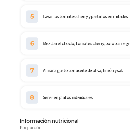
5
Lavar los tomates cherry y partirlos en mitades.
6
Mezclar el choclo, tomates cherry, porotos negros
7
Aliñar a gusto con aceite de oliva, limón y sal.
8
Servir en platos individuales.
Información nutricional
Por porción