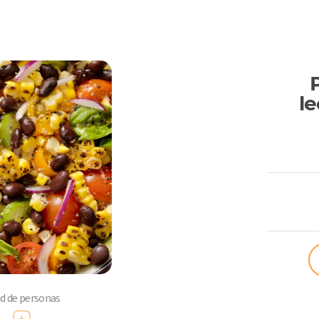
le
ComoQuier
ad de personas