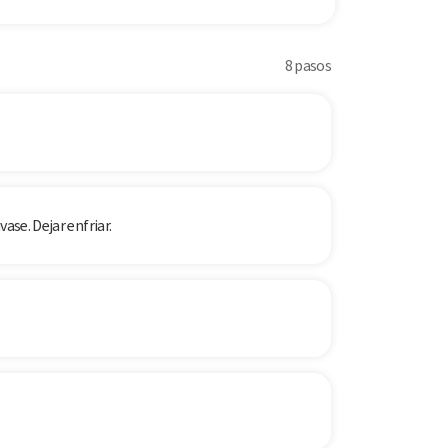
8 pasos
ase. Dejar enfriar.