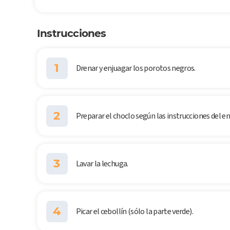
Instrucciones
1
Drenar y enjuagar los porotos negros.
2
Preparar el choclo según las instrucciones del env
3
Lavar la lechuga.
4
Picar el cebollín (sólo la parte verde).