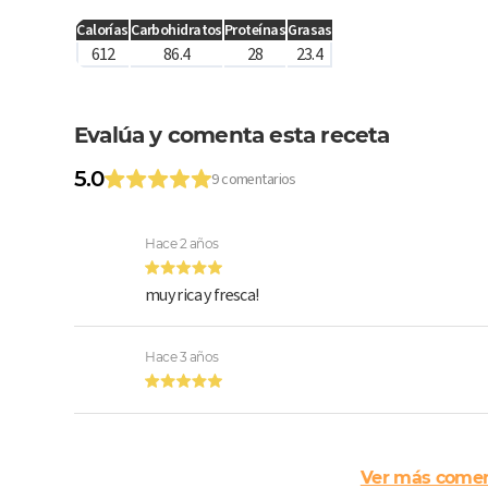
Calorías
Carbohidratos
Proteínas
Grasas
612
86.4
28
23.4
Evalúa y comenta esta receta
5.0
9 comentarios
Hace 2 años
muy rica y fresca!
Hace 3 años
Ver más comen