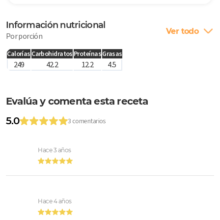
Información nutricional
Ver todo
Por porción
Calorías
Carbohidratos
Proteínas
Grasas
249
42.2
12.2
4.5
Evalúa y comenta esta receta
5.0
3 comentarios
Hace 3 años
Hace 4 años