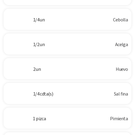
1/4 un
Cebolla
1/2 un
Acelga
2 un
Huevo
1/4 cdta(s)
Sal fina
1 pizca
Pimienta