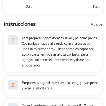
2.5 un
Papa
Instrucciones
6 pasos
Para preparar papas doradas: lavar y pelar las papas.
1
Cocinarlas en agua hirviendo con sal a gusto por
unos 10 minutos aprox. Luego sacar las papas del
agua y cortar en rodajas a lo largo. En un sartén,
agregar un tercio del aceite de oliva y dorar por
ambos lados.
Prepare sus ingredientes: lavar la acelga; lavar, pelar
2
y picar la cebolla fina.
Cocer la acelga en agua hirviendo, unos 5 a 7 mins.