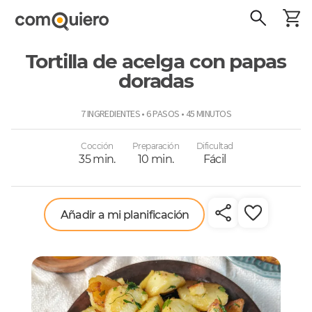
Tortilla de acelga con papas
doradas
ComoQuiero
7 INGREDIENTES • 6 PASOS • 45 MINUTOS
Cocción
Preparación
Dificultad
35 min.
10 min.
Fácil
Añadir a mi planificación