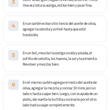
3
Una vez lista la acelga, estilar bien y picar fina.
En un sartén echar otro tercio del aceite de oliva,
4
agregar la cebolla y sofreír hasta que esté
traslúcida.
En un bol, mezclar la acelga cocida y picada, el
5
sofrito de cebolla, los huevos, la sal y la pimienta.
Revolver y mezclar bien.
En el mismo sartén agregar el resto del aceite de
6
oliva, agregar la mezcla y cocinar 10 mins por un
lado o hasta cuajar bien. Luego, con la ayuda de un
plato, dar vuelta la tortilla y cocinarla por el otro
lado hasta cuajar completamente.