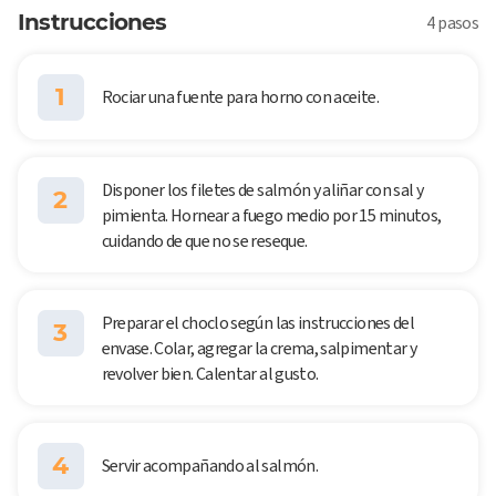
Instrucciones
4 pasos
1
Rociar una fuente para horno con aceite.
Disponer los filetes de salmón y aliñar con sal y
2
pimienta. Hornear a fuego medio por 15 minutos,
cuidando de que no se reseque.
Preparar el choclo según las instrucciones del
3
envase. Colar, agregar la crema, salpimentar y
revolver bien. Calentar al gusto.
4
Servir acompañando al salmón.