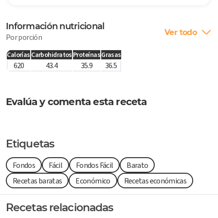
Información nutricional
Ver todo
Por porción
Calorías
Carbohidratos
Proteínas
Grasas
620
43.4
35.9
36.5
Evalúa y comenta esta receta
Etiquetas
Fondos
Fácil
Fondos Fácil
Barato
Recetas baratas
Económico
Recetas económicas
Recetas relacionadas