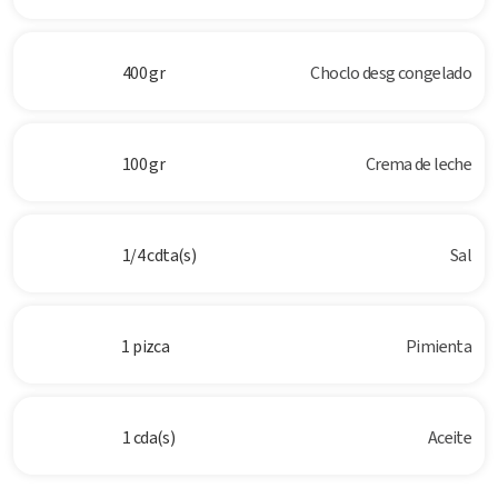
400 gr
Choclo desg congelado
100 gr
Crema de leche
1/4 cdta(s)
Sal
1 pizca
Pimienta
1 cda(s)
Aceite