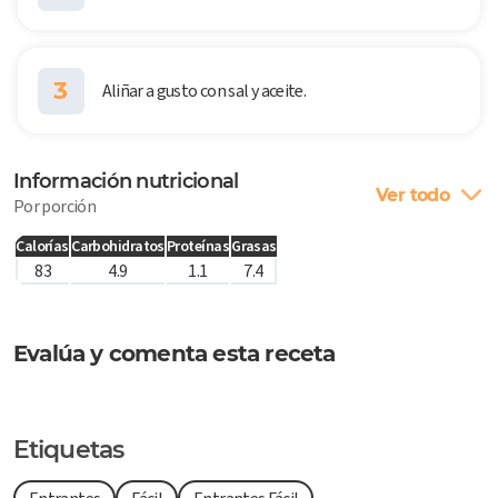
3
Aliñar a gusto con sal y aceite.
Información nutricional
Ver todo
Por porción
Calorías
Carbohidratos
Proteínas
Grasas
83
4.9
1.1
7.4
Evalúa y comenta esta receta
Etiquetas