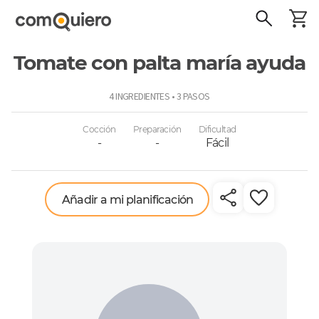
Tomate con palta maría ayuda
ComoQuiero
4 INGREDIENTES • 3 PASOS
Cocción
Preparación
Dificultad
-
-
Fácil
Añadir a mi planificación