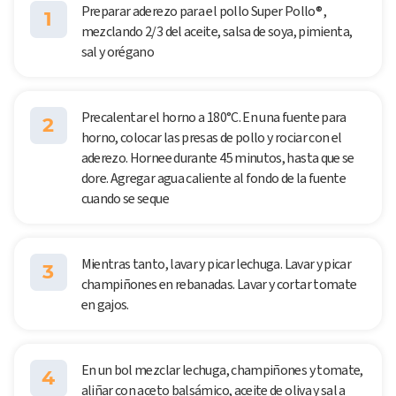
Preparar aderezo para el pollo Super Pollo® ,
1
mezclando 2/3 del aceite, salsa de soya, pimienta,
sal y orégano
Precalentar el horno a 180°C. En una fuente para
2
horno, colocar las presas de pollo y rociar con el
aderezo. Hornee durante 45 minutos, hasta que se
dore. Agregar agua caliente al fondo de la fuente
cuando se seque
Mientras tanto, lavar y picar lechuga. Lavar y picar
3
champiñones en rebanadas. Lavar y cortar tomate
en gajos.
En un bol mezclar lechuga, champiñones y tomate,
4
aliñar con aceto balsámico, aceite de oliva y sal a