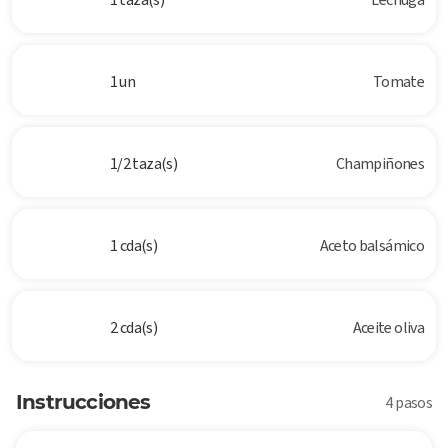
1 un
Tomate
1/2 taza(s)
Champiñones
1 cda(s)
Aceto balsámico
2 cda(s)
Aceite oliva
Instrucciones
4 pasos