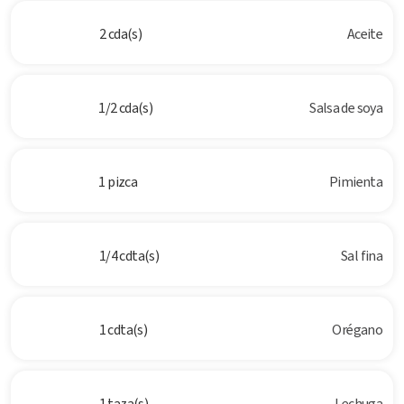
2 cda(s)
Aceite
1/2 cda(s)
Salsa de soya
1 pizca
Pimienta
1/4 cdta(s)
Sal fina
1 cdta(s)
Orégano
1 taza(s)
Lechuga