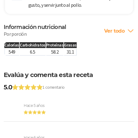
gusto, y servir junto al pollo.
Información nutricional
Ver todo
Por porción
Calorías
Carbohidratos
Proteínas
Grasas
549
6.5
58.2
31.1
Evalúa y comenta esta receta
5.0
1 comentario
Hace 5 años
Hace 6 años