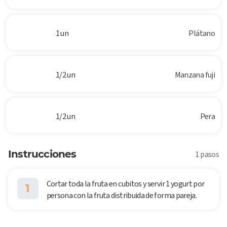
1 un
Plátano
1/2 un
Manzana fuji
1/2 un
Pera
Instrucciones
1 pasos
Cortar toda la fruta en cubitos y servir 1 yogurt por
1
persona con la fruta distribuida de forma pareja.