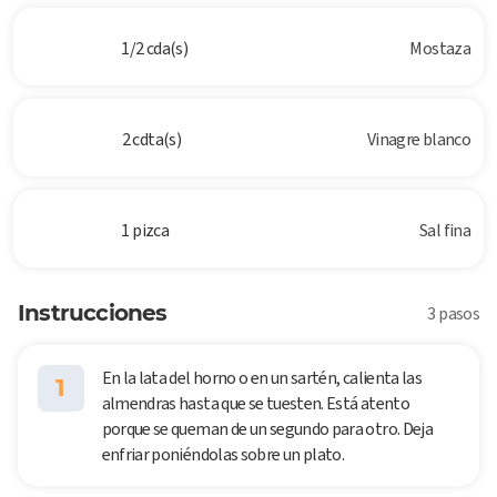
1/2 cda(s)
Mostaza
2 cdta(s)
Vinagre blanco
1 pizca
Sal fina
Instrucciones
3 pasos
En la lata del horno o en un sartén, calienta las
1
almendras hasta que se tuesten. Está atento
porque se queman de un segundo para otro. Deja
enfriar poniéndolas sobre un plato.