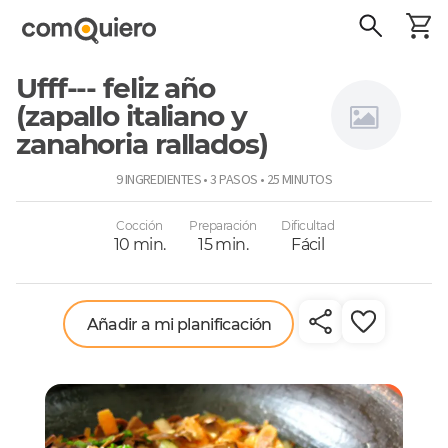
Ufff--- feliz año
(zapallo italiano y
zanahoria rallados)
Sansabor
9 INGREDIENTES • 3 PASOS • 25 MINUTOS
Cocción
Preparación
Dificultad
10 min.
15 min.
Fácil
Añadir a mi planificación