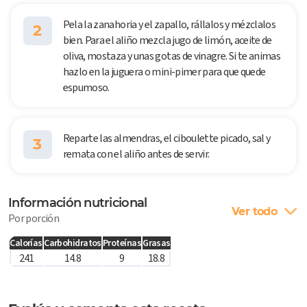
Pela la zanahoria y el zapallo, rállalos y mézclalos
2
bien. Para el aliño mezcla jugo de limón, aceite de
oliva, mostaza y unas gotas de vinagre. Si te animas
hazlo en la juguera o mini-pimer para que quede
espumoso.
Reparte las almendras, el ciboulette picado, sal y
3
remata con el aliño antes de servir.
Información nutricional
Ver todo
Por porción
Calorías
Carbohidratos
Proteínas
Grasas
241
14.8
9
18.8