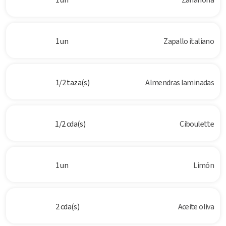
1 un
Zapallo italiano
1/2 taza(s)
Almendras laminadas
1/2 cda(s)
Ciboulette
1 un
Limón
2 cda(s)
Aceite oliva