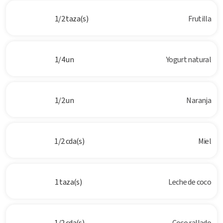
1/2 taza(s)
Frutilla
1/4 un
Yogurt natural
1/2 un
Naranja
1/2 cda(s)
Miel
1 taza(s)
Leche de coco
1/2 cda(s)
Coco rallado