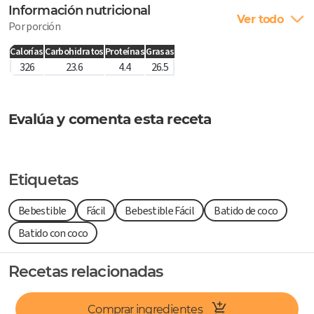
Información nutricional
Ver todo
Por porción
Calorías
Carbohidratos
Proteínas
Grasas
326
23.6
4.4
26.5
Evalúa y comenta esta receta
Etiquetas
Bebestible
Fácil
Bebestible Fácil
Batido de coco
Batido con coco
Recetas relacionadas
Comprar ingredientes