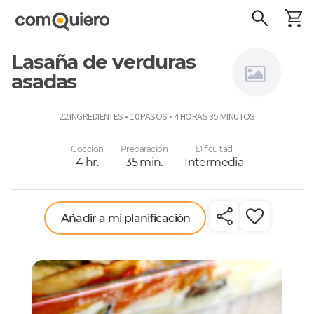
Lasaña de verduras
asadas
Jesús y
22 INGREDIENTES • 10 PASOS • 4 HORAS 35 MINUTOS
Tere
Gutiérrez
Cocción
Preparación
Dificultad
4 hr.
35 min.
Intermedia
Añadir a mi planificación