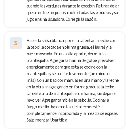
cuando las verduras durante la cocción. Retirar, dejar
que se enfríe un poco y moler todas las verduras y su
jugo en una licuadora. Corregir la sazón.
Hacer la salsa blanca: poner a calentar la leche con
3
la cebolla cortada en pluma gruesa, el laurel y la
nuez moscada. En una olla aparte, derretir la
mantequilla. Agregar la harina de golpe y revolver
enérgicamente para que ésta se cocine con la
mantequilla y se tueste levemente (un minuto
más). Con un batidor manual en una mano y la leche
en la otra, ir agregando en forma gradual la leche
caliente a la de mantequilla con harina, sin dejar de
revolver. Agregar también la cebolla. Cocinar a
fuego medio-bajo hasta que la leche esté
completamente incorporada y la mezcla se espese.
Salpimentar. Usar tibia.