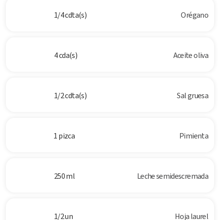
1/4 cdta(s)
Orégano
4 cda(s)
Aceite oliva
1/2 cdta(s)
Sal gruesa
1 pizca
Pimienta
250 ml
Leche semidescremada
1/2 un
Hoja laurel