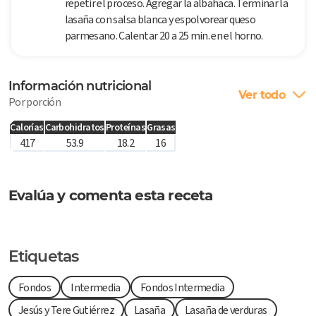
repetir el proceso. Agregar la albahaca. Terminar la
lasaña con salsa blanca y espolvorear queso
parmesano. Calentar 20 a 25 min. en el horno.
Información nutricional
Ver todo
Por porción
Calorías
Carbohidratos
Proteínas
Grasas
417
53.9
18.2
16
Evalúa y comenta esta receta
Etiquetas
Fondos
Intermedia
Fondos Intermedia
Jesús y Tere Gutiérrez
Lasaña
Lasaña de verduras