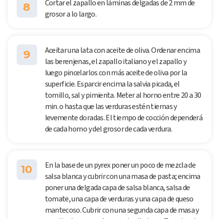
Cortar el zapallo en láminas delgadas de 2 mm de
8
grosor a lo largo.
Aceitar una lata con aceite de oliva. Ordenar encima
9
las berenjenas, el zapallo italiano y el zapallo y
luego pincelarlos con más aceite de oliva por la
superficie. Esparcir encima la salvia picada, el
tomillo, sal y pimienta. Meter al horno entre 20 a 30
min. o hasta que las verduras estén tiernas y
levemente doradas. El tiempo de cocción dependerá
de cada horno y del grosor de cada verdura.
En la base de un pyrex poner un poco de mezcla de
10
salsa blanca y cubrir con una masa de pasta; encima
poner una delgada capa de salsa blanca, salsa de
tomate, una capa de verduras y una capa de queso
mantecoso. Cubrir con una segunda capa de masa y