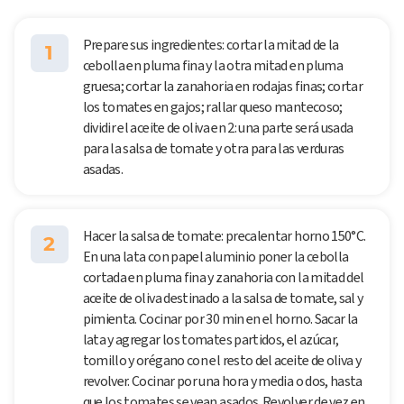
Prepare sus ingredientes: cortar la mitad de la
1
cebolla en pluma fina y la otra mitad en pluma
gruesa; cortar la zanahoria en rodajas finas; cortar
los tomates en gajos; rallar queso mantecoso;
dividir el aceite de oliva en 2: una parte será usada
para la salsa de tomate y otra para las verduras
asadas.
Hacer la salsa de tomate: precalentar horno 150°C.
2
En una lata con papel aluminio poner la cebolla
cortada en pluma fina y zanahoria con la mitad del
aceite de oliva destinado a la salsa de tomate, sal y
pimienta. Cocinar por 30 min en el horno. Sacar la
lata y agregar los tomates partidos, el azúcar,
tomillo y orégano con el resto del aceite de oliva y
revolver. Cocinar por una hora y media o dos, hasta
que los tomates se vean asados. Revolver de vez en