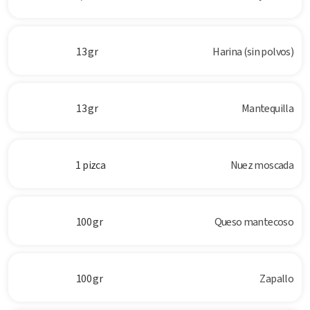
13 gr
Harina (sin polvos)
13 gr
Mantequilla
1 pizca
Nuez moscada
100 gr
Queso mantecoso
100 gr
Zapallo