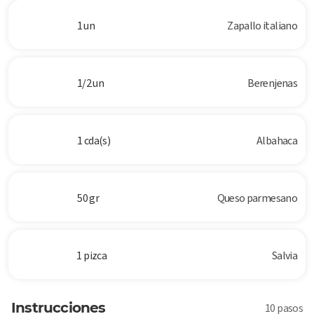
1 un
Zapallo italiano
1/2 un
Berenjenas
1 cda(s)
Albahaca
50 gr
Queso parmesano
1 pizca
Salvia
Instrucciones
10 pasos