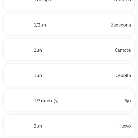
1/2 un
Zanahoria
1 un
Camote
1 un
Cebolla
1/2 diente(s)
Ajo
2 un
Huevo