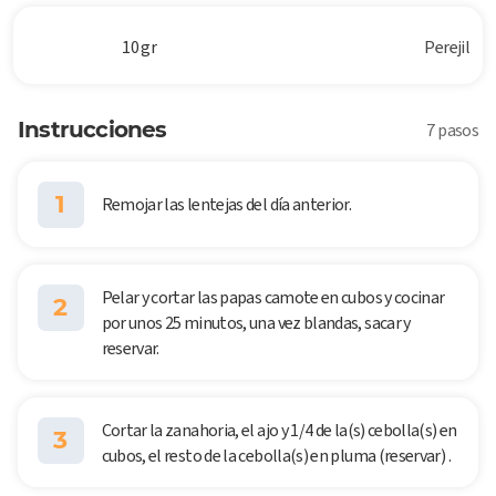
10 gr
Perejil
Instrucciones
7 pasos
1
Remojar las lentejas del día anterior.
Pelar y cortar las papas camote en cubos y cocinar
2
por unos 25 minutos, una vez blandas, sacar y
reservar.
Cortar la zanahoria, el ajo y 1/4 de la(s) cebolla(s) en
3
cubos, el resto de la cebolla(s) en pluma (reservar) .