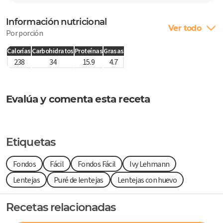
Información nutricional
Ver todo
Por porción
Calorías
Carbohidratos
Proteínas
Grasas
238
34
15.9
4.7
Evalúa y comenta esta receta
Etiquetas
Fondos
Fácil
Fondos Fácil
Ivy Lehmann
Lentejas
Puré de lentejas
Lentejas con huevo
Recetas relacionadas