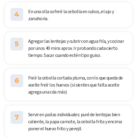
En una olla sofreír la cebolla en cubos, el ajo y
4
zanahoria.
Agregar las lentejas y cubrir con agua fría, y cocinar
5
por unos 40 mins aprox. Ir probando cada cierto
tiempo. Sacar cuando estén tipo guiso.
Freír la cebolla cortada pluma, con lo que queda de
6
aceite freír los huevos (si sientes que falta aceite
agrega una cda más)
Servir en pailas individuales: puré de lentejas bien
7
caliente, la papa camote, la cebolla frita y encima
poner el huevo frito y perejil.