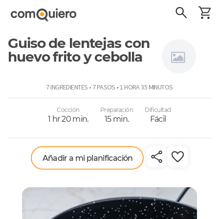
Guiso de lentejas con
huevo frito y cebolla
Ivy
7 INGREDIENTES • 7 PASOS • 1 HORA 35 MINUTOS
Lehmann
Cocción
Preparación
Dificultad
1 hr 20 min.
15 min.
Fácil
Añadir a mi planificación