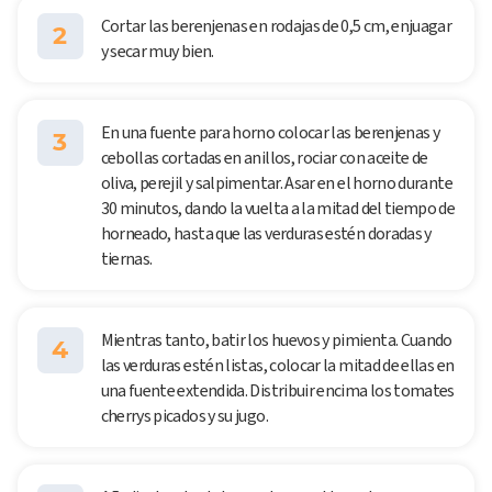
Cortar las berenjenas en rodajas de 0,5 cm, enjuagar
2
y secar muy bien.
En una fuente para horno colocar las berenjenas y
3
cebollas cortadas en anillos, rociar con aceite de
oliva, perejil y salpimentar. Asar en el horno durante
30 minutos, dando la vuelta a la mitad del tiempo de
horneado, hasta que las verduras estén doradas y
tiernas.
Mientras tanto, batir los huevos y pimienta. Cuando
4
las verduras estén listas, colocar la mitad de ellas en
una fuente extendida. Distribuir encima los tomates
cherrys picados y su jugo.