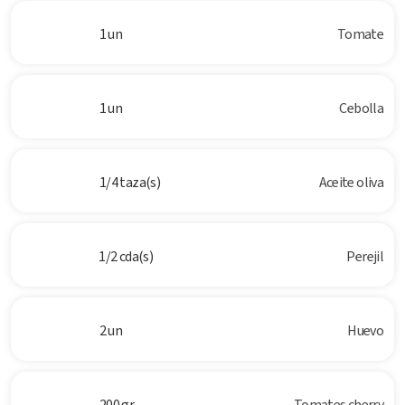
1 un
Tomate
1 un
Cebolla
1/4 taza(s)
Aceite oliva
1/2 cda(s)
Perejil
2 un
Huevo
200 gr
Tomates cherry