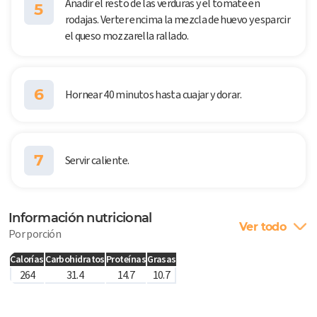
Añadir el resto de las verduras y el tomate en
5
rodajas. Verter encima la mezcla de huevo y esparcir
el queso mozzarella rallado.
6
Hornear 40 minutos hasta cuajar y dorar.
7
Servir caliente.
Información nutricional
Ver todo
Por porción
Calorías
Carbohidratos
Proteínas
Grasas
264
31.4
14.7
10.7