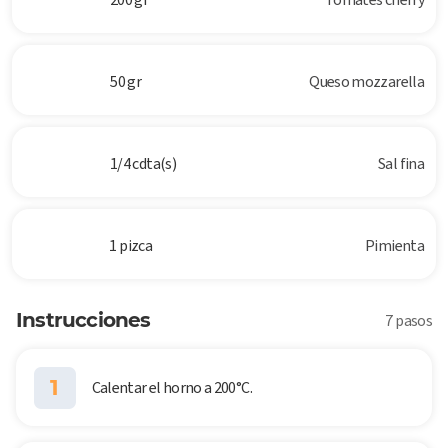
50 gr
Queso mozzarella
1/4 cdta(s)
Sal fina
1 pizca
Pimienta
Instrucciones
7 pasos
1
Calentar el horno a 200°C.