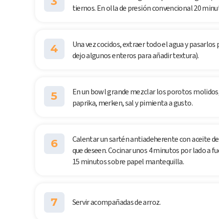
3
tiernos. En olla de presión convencional 20 minut
Una vez cocidos, extraer todo el agua y pasarlos
4
dejo algunos enteros para añadir textura).
En un bowl grande mezclar los porotos molidos, e
5
paprika, merken, sal y pimienta a gusto.
Calentar un sartén antiadeherente con aceite de
6
que deseen. Cocinar unos 4 minutos por lado a f
15 minutos sobre papel mantequilla.
7
Servir acompañadas de arroz.