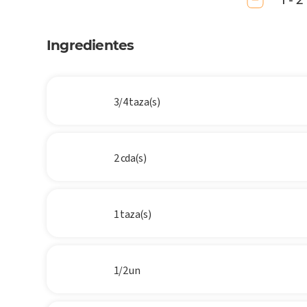
1 - 2
Ingredientes
3/4 taza(s)
2 cda(s)
1 taza(s)
1/2 un