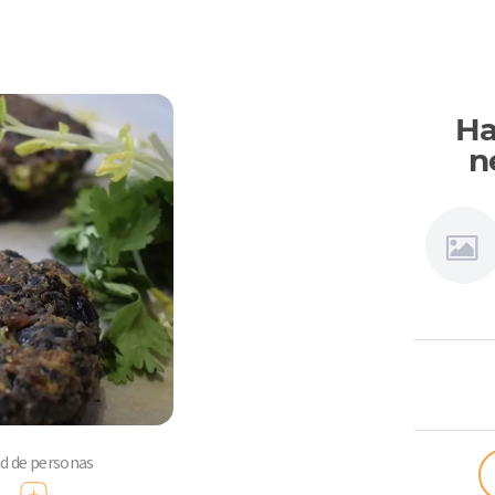
Ha
n
Las
Recetas d
la Cami
ad de personas