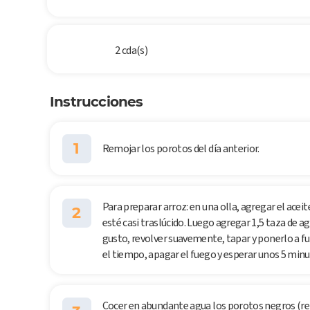
2 cda(s)
Instrucciones
1
Remojar los porotos del día anterior.
Para preparar arroz: en una olla, agregar el aceite
2
esté casi traslúcido. Luego agregar 1,5 taza de ag
gusto, revolver suavemente, tapar y ponerlo a f
el tiempo, apagar el fuego y esperar unos 5 min
Cocer en abundante agua los porotos negros (re