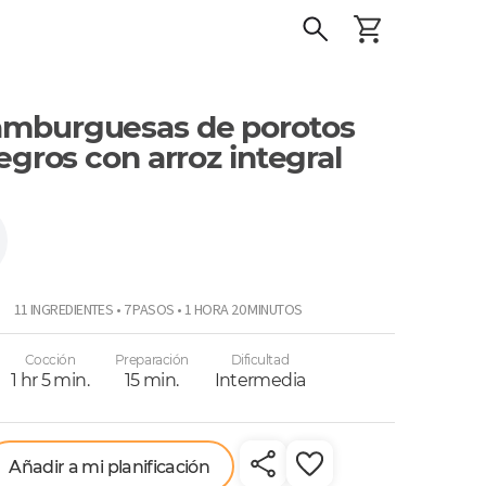
mburguesas de porotos
egros con arroz integral
11 INGREDIENTES • 7 PASOS • 1 HORA 20 MINUTOS
e
Cocción
Preparación
Dificultad
1 hr 5 min.
15 min.
Intermedia
Añadir a mi planificación