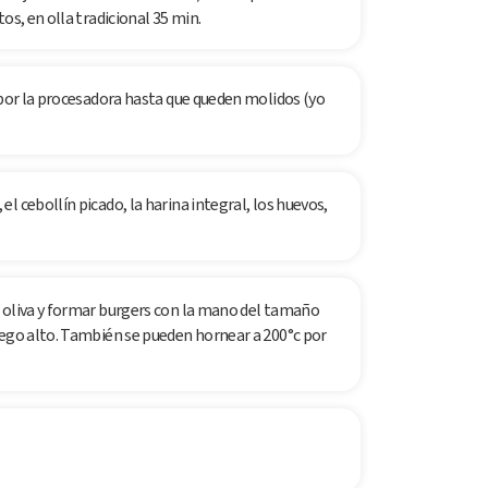
os, en olla tradicional 35 min.
 por la procesadora hasta que queden molidos (yo
l cebollín picado, la harina integral, los huevos,
 oliva y formar burgers con la mano del tamaño
uego alto. También se pueden hornear a 200°c por