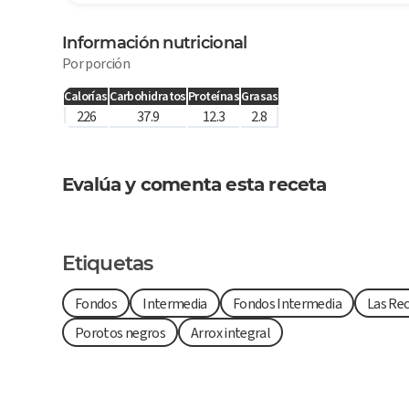
Información nutricional
Por porción
Calorías
Carbohidratos
Proteínas
Grasas
226
37.9
12.3
2.8
Evalúa y comenta esta receta
Etiquetas
Fondos
Intermedia
Fondos Intermedia
Las Rec
Porotos negros
Arrox integral