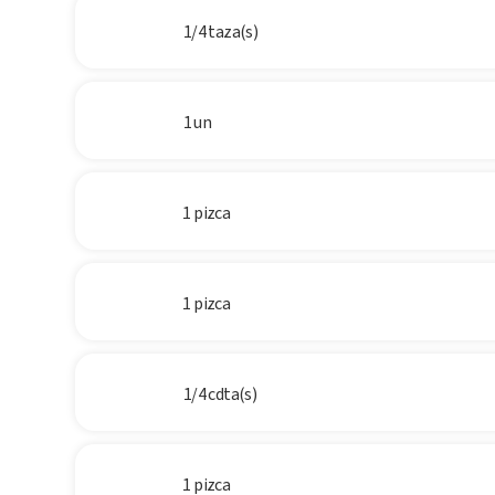
1/4 taza(s)
1 un
1 pizca
1 pizca
1/4 cdta(s)
1 pizca