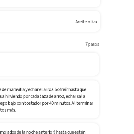
Aceite oliva
7 pasos
 de maravilla y echar el arroz. Sofreír hasta que
ua hirviendo por cada taza de arroz, echar sal a
uego bajo con tostador por 40 minutos. Al terminar
utos más.
mojados de la noche anterior) hasta que estén