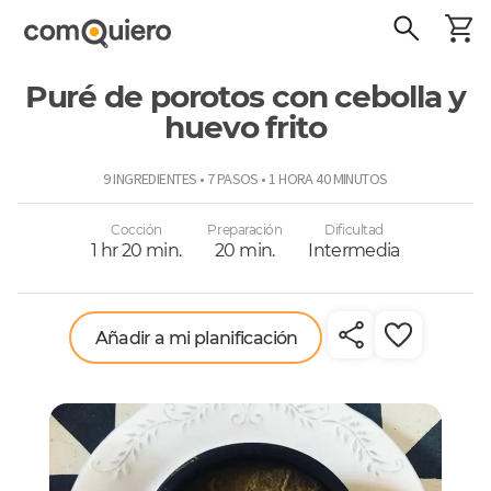
Puré de porotos con cebolla y
huevo frito
ComoQuiero
9 INGREDIENTES • 7 PASOS • 1 HORA 40 MINUTOS
Cocción
Preparación
Dificultad
1 hr 20 min.
20 min.
Intermedia
Añadir a mi planificación