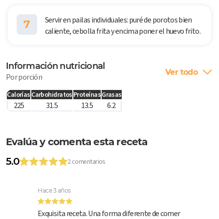
Servir en pailas individuales: puré de porotos bien
7
caliente, cebolla frita y encima poner el huevo frito.
Información nutricional
Ver todo
Por porción
Calorías
Carbohidratos
Proteínas
Grasas
225
31.5
13.5
6.2
Evalúa y comenta esta receta
5.0
2 comentarios
Hace 3 años
Exquisita receta. Una forma diferente de comer