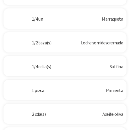
1/4 un
Marraqueta
1/2 taza(s)
Leche semidescremada
1/4 cdta(s)
Sal fina
1 pizca
Pimienta
2 cda(s)
Aceite oliva