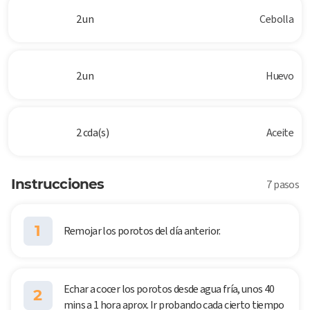
2 un
Cebolla
2 un
Huevo
2 cda(s)
Aceite
Instrucciones
7 pasos
1
Remojar los porotos del día anterior.
Echar a cocer los porotos desde agua fría, unos 40
2
mins a 1 hora aprox. Ir probando cada cierto tiempo