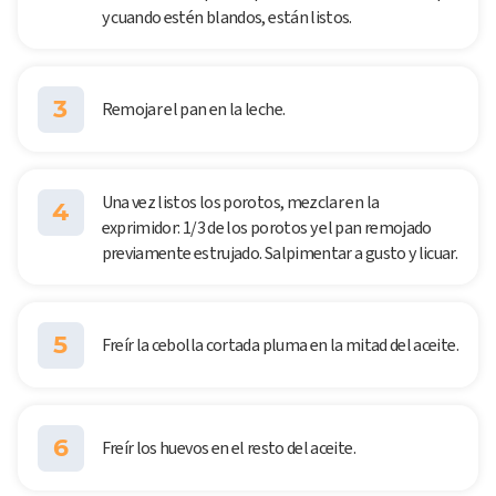
y cuando estén blandos, están listos.
3
Remojar el pan en la leche.
Una vez listos los porotos, mezclar en la
4
exprimidor: 1/3 de los porotos y el pan remojado
previamente estrujado. Salpimentar a gusto y licuar.
5
Freír la cebolla cortada pluma en la mitad del aceite.
6
Freír los huevos en el resto del aceite.