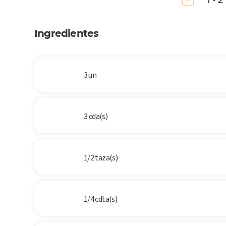
1 - 2
Ingredientes
3 un
3 cda(s)
1/2 taza(s)
1/4 cdta(s)