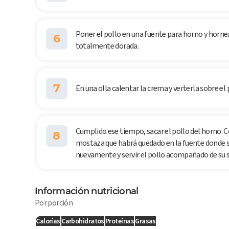
Poner el pollo en una fuente para horno y horne
6
totalmente dorada.
7
En una olla calentar la crema y verterla sobre el
Cumplido ese tiempo, sacar el pollo del horno. C
8
mostaza que habrá quedado en la fuente donde se 
nuevamente y servir el pollo acompañado de su sa
Información nutricional
Por porción
Calorías
Carbohidratos
Proteínas
Grasas