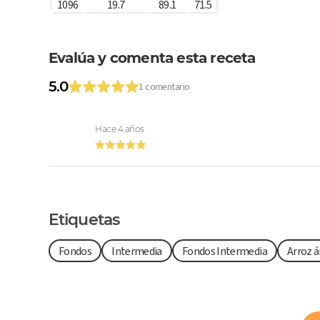
1096
19.7
89.1
71.5
Evalúa y comenta esta receta
5.0
1 comentario
Hace 4 años
Etiquetas
Fondos
Intermedia
Fondos Intermedia
Arroz 