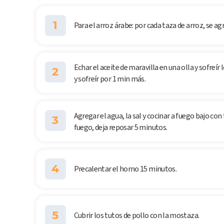
1
Para el arroz árabe: por cada taza de arroz, se ag
Echar el aceite de maravilla en una olla y sofreír 
2
y sofreír por 1 min más.
Agregar el agua, la sal y cocinar a fuego bajo co
3
fuego, deja reposar 5 minutos.
4
Precalentar el horno 15 minutos.
5
Cubrir los tutos de pollo con la mostaza.