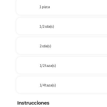
1 pizca
1/2 cda(s)
2 cda(s)
1/2 taza(s)
1/4 taza(s)
Instrucciones