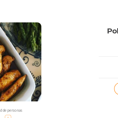
Pol
ComoQuier
ad de personas