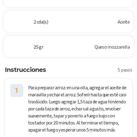
2 cda(s)
Aceite
25 gr
Queso mozzarella
Instrucciones
5 pasos
Para preparar arroz: en una olla, agregar el aceite de
1
maravilla y echar el arroz. Sofreír hasta que esté casi
traslúcido. Luego agregar 1,5 taza de agua hirviendo
por cada taza de arroz, echar sal a gusto, revolver
suavemente, tapar y ponerlo a fuego bajo con
tostador por 20 minutos. Al terminar el tiempo,
apagar el fuego y esperar unos 5 minutos más.