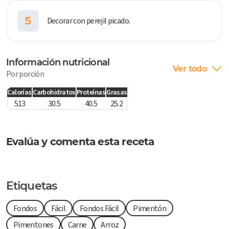
5
Decorar con perejil picado.
Información nutricional
Ver todo
Por porción
Calorías
Carbohidratos
Proteínas
Grasas
513
30.5
40.5
25.2
Evalúa y comenta esta receta
Etiquetas
Fondos
Fácil
Fondos Fácil
Pimentón
Pimentones
Carne
Arroz