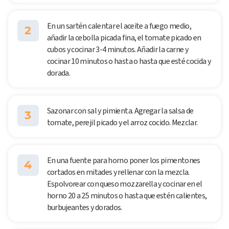
En un sartén calentar el aceite a fuego medio,
2
añadir la cebolla picada fina, el tomate picado en
cubos y cocinar 3-4 minutos. Añadir la carne y
cocinar 10 minutos o hasta o hasta que esté cocida y
dorada.
Sazonar con sal y pimienta. Agregar la salsa de
3
tomate, perejil picado y el arroz cocido. Mezclar.
En una fuente para horno poner los pimentones
4
cortados en mitades y rellenar con la mezcla.
Espolvorear con queso mozzarella y cocinar en el
horno 20 a 25 minutos o hasta que estén calientes,
burbujeantes y dorados.