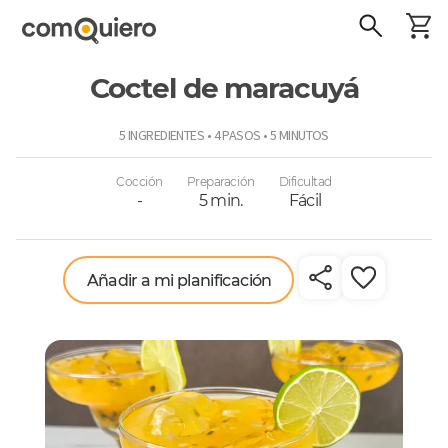
Coctel de maracuyá
ComoQuiero
5 INGREDIENTES • 4 PASOS • 5 MINUTOS
Cocción
Preparación
Dificultad
-
5 min.
Fácil
Añadir a mi planificación