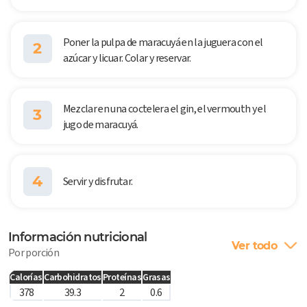
Poner la pulpa de maracuyá en la juguera con el
2
azúcar y licuar. Colar y reservar.
Mezclar en una coctelera el gin, el vermouth y el
3
jugo de maracuyá.
4
Servir y disfrutar.
Información nutricional
Ver todo
Por porción
Calorías
Carbohidratos
Proteínas
Grasas
378
39.3
2
0.6