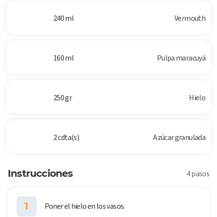
240 ml
Vermouth
160 ml
Pulpa maracuyá
250 gr
Hielo
2 cdta(s)
Azúcar granulada
Instrucciones
4 pasos
1
Poner el hielo en los vasos.