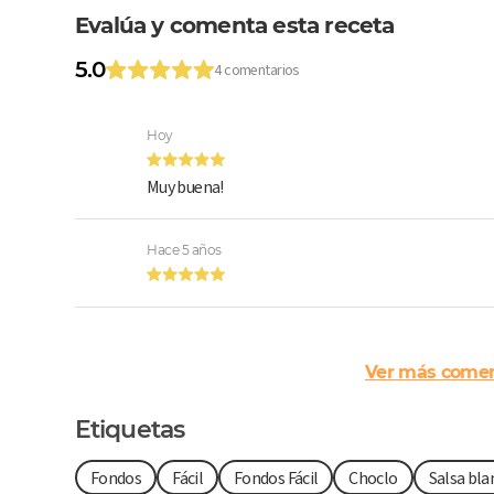
Evalúa y comenta esta receta
5.0
4 comentarios
Hoy
Muy buena!
Hace 5 años
Ver más comen
Etiquetas
Fondos
Fácil
Fondos Fácil
Choclo
Salsa bla