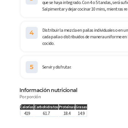
que se haya integrado. Con 4 o 5 tandas, será sufi
Salpimentar y dejar cocinar 10 mins, mientras r
Distribuir la mezcla en pailas individuales o en 
4
cada paila o distribuidos de manera uniforme en l
cocido.
5
Servir y disfrutar.
Información nutricional
Por porción
Calorías
Carbohidratos
Proteínas
Grasas
419
61.7
18.4
14.9