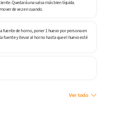
ciente. Quedará una salsa más bien líquida.
emover de vez en cuando.
una fuente de horno, poner 1 huevo por persona en
a fuente y llevar al horno hasta que el huevo esté
Ver todo