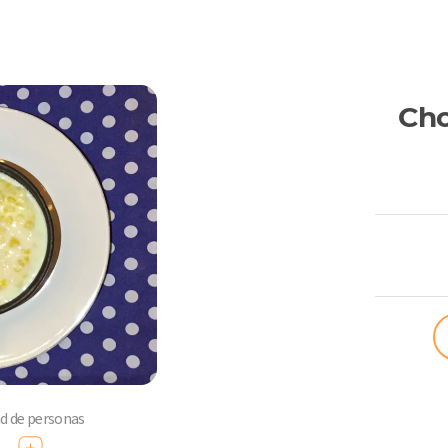
Cho
ComoQuier
ad de personas