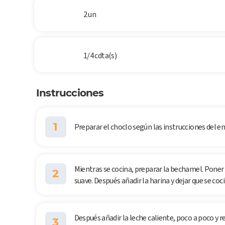
2 un
1/4 cdta(s)
Instrucciones
1
Preparar el choclo según las instrucciones del en
Mientras se cocina, preparar la bechamel. Poner 
2
suave. Después añadir la harina y dejar que se coc
Después añadir la leche caliente, poco a poco y r
3