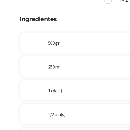
1 - 2
Ingredientes
500 gr
250 ml
1 cda(s)
1/2 cda(s)