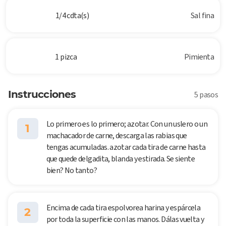
1/4 cdta(s)
Sal fina
1 pizca
Pimienta
Instrucciones
5 pasos
Lo primero es lo primero; azotar. Con un uslero o un
1
machacador de carne, descarga las rabias que
tengas acumuladas. azotar cada tira de carne hasta
que quede delgadita, blanda y estirada. Se siente
bien? No tanto?
Encima de cada tira espolvorea harina y espárcela
2
por toda la superficie con las manos. Dálas vuelta y