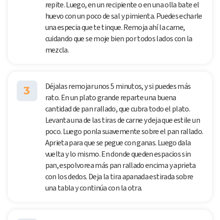
repite. Luego, en un recipiente o en una olla bate el
huevo con un poco de sal y pimienta. Puedes echarle
una especia que te tinque. Remoja ahí la carne,
cuidando que se moje bien por todos lados con la
mezcla.
Déjalas remojar unos 5 minutos, y si puedes más
3
rato. En un plato grande reparte una buena
cantidad de pan rallado, que cubra todo el plato.
Levanta una de las tiras de carne y deja que estile un
poco. Luego ponla suavemente sobre el pan rallado.
Aprieta para que se pegue con ganas. Luego dala
vuelta y lo mismo. En donde queden espacios sin
pan, espolvorea más pan rallado encima y aprieta
con los dedos. Deja la tira apanada estirada sobre
una tabla y continúa con la otra.