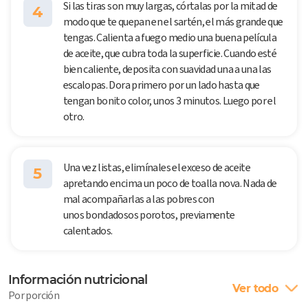
Si las tiras son muy largas, córtalas por la mitad de
4
modo que te quepan en el sartén, el más grande que
tengas. Calienta a fuego medio una buena película
de aceite, que cubra toda la superficie. Cuando esté
bien caliente, deposita con suavidad una a una las
escalopas. Dora primero por un lado hasta que
tengan bonito color, unos 3 minutos. Luego por el
otro.
Una vez listas, elimínales el exceso de aceite
5
apretando encima un poco de toalla nova. Nada de
mal acompañarlas a las pobres con
unos bondadosos porotos, previamente
calentados.
Información nutricional
Ver todo
Por porción