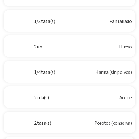
1/2 taza(s)
Pan rallado
2 un
Huevo
1/4 taza(s)
Harina (sin polvos)
2 cda(s)
Aceite
2 taza(s)
Porotos (conserva)