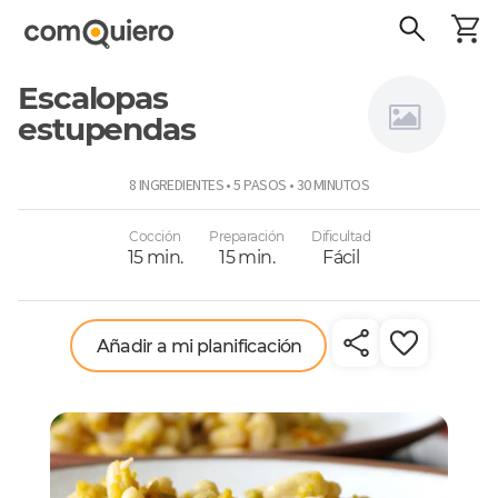
Escalopas
estupendas
Sansabor
8 INGREDIENTES • 5 PASOS • 30 MINUTOS
Cocción
Preparación
Dificultad
15 min.
15 min.
Fácil
Añadir a mi planificación