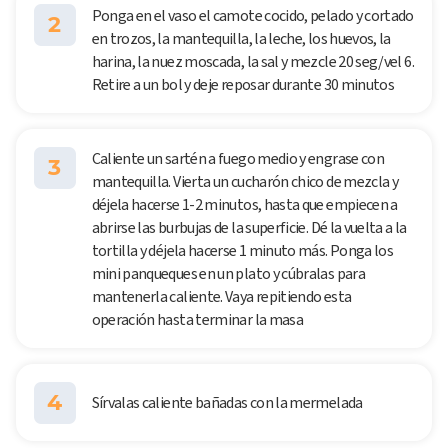
Ponga en el vaso el camote cocido, pelado y cortado
2
en trozos, la mantequilla, la leche, los huevos, la
harina, la nuez moscada, la sal y mezcle 20 seg/vel 6.
Retire a un bol y deje reposar durante 30 minutos
Caliente un sartén a fuego medio y engrase con
3
mantequilla. Vierta un cucharón chico de mezcla y
déjela hacerse 1-2 minutos, hasta que empiecen a
abrirse las burbujas de la superficie. Dé la vuelta a la
tortilla y déjela hacerse 1 minuto más. Ponga los
mini panqueques en un plato y cúbralas para
mantenerla caliente. Vaya repitiendo esta
operación hasta terminar la masa
4
Sírvalas caliente bañadas con la mermelada