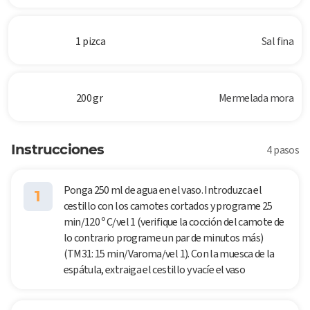
1 pizca
Sal fina
200 gr
Mermelada mora
Instrucciones
4 pasos
Ponga 250 ml de agua en el vaso. Introduzca el
1
cestillo con los camotes cortados y programe 25
min/120 º C/vel 1 (verifique la cocción del camote de
lo contrario programe un par de minutos más)
(TM31: 15 min/Varoma/vel 1). Con la muesca de la
espátula, extraiga el cestillo y vacíe el vaso