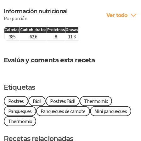
Información nutricional
Ver todo
Por porción
Calorías
Carbohidratos
Proteínas
Grasas
385
62.6
8
11.3
Evalúa y comenta esta receta
Etiquetas
Postres
Fácil
Postres Fácil
Thermomix
Panqueques
Panqueques de camote
Mini panqueques
Thermomix
Recetas relacionadas