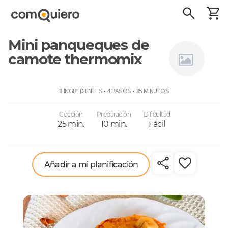
Mini panqueques de
camote thermomix
Thermomix
8 INGREDIENTES • 4 PASOS • 35 MINUTOS
Cocción
Preparación
Dificultad
25 min.
10 min.
Fácil
Añadir a mi planificación