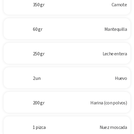
350 gr
Camote
60 gr
Mantequilla
250 gr
Leche entera
2 un
Huevo
200 gr
Harina (con polvos)
1 pizca
Nuez moscada